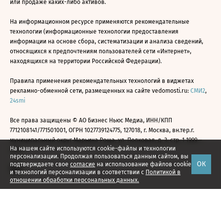
или продаже каких-либо активов.
На информационном ресурсе применяются рекомендательные
технологии (информационные технологии предоставления
информации на основе сбора, систематизации и анализа сведений,
относящихся к предпочтениям пользователей сети «Интернет»,
находящихся на территории Российской Федерации).
Правила применения рекомендательных технологий в виджетах
рекламно-обменной сети, размещенных на сайте vedomosti.ru:
СМИ2
,
24smi
Все права защищены © АО Бизнес Ньюс Медиа, ИНН/КПП
7712108141/771501001, ОГРН 1027739124775, 127018, г. Москва, вн.тер.г.
муниципальный округ Марьина Роща, ул. Полковая, д. 3, стр. 1 1999—
На нашем сайте используются cookie-файлы и технологии
2026
персонализации. Продолжая пользоваться данным сайтом, вы
ОК
подтверждаете свое
согласие
на использование файлов cookie
и технологий персонализации в соответствии с
Политикой в
отношении обработки персональных данных.