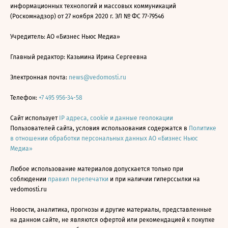
информационных технологий и массовых коммуникаций
(Роскомнадзор) от 27 ноября 2020 г. ЭЛ № ФС 77-79546
Учредитель: АО «Бизнес Ньюс Медиа»
Главный редактор: Казьмина Ирина Сергеевна
Электронная почта:
news@vedomosti.ru
Телефон:
+7 495 956-34-58
Сайт использует
IP адреса, cookie и данные геолокации
Пользователей сайта, условия использования содержатся в
Политике
в отношении обработки персональных данных АО «Бизнес Ньюс
Медиа»
Любое использование материалов допускается только при
соблюдении
правил перепечатки
и при наличии гиперссылки на
vedomosti.ru
Новости, аналитика, прогнозы и другие материалы, представленные
на данном сайте, не являются офертой или рекомендацией к покупке