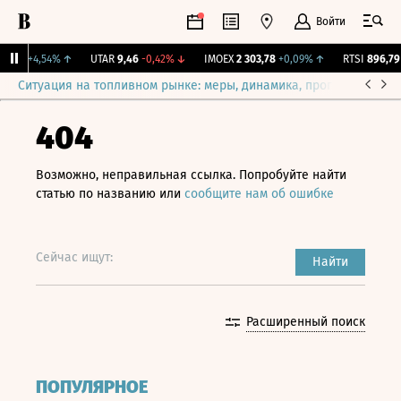
Войти
57,6
+4,54%
↑
UTAR
9,46
-0,42%
↓
IMOEX
2 303,78
+0,09%
↑
RTSI
896,79
+
Ситуация на топливном рынке: меры, динамика, прогнозы
Выб
404
Возможно, неправильная ссылка. Попробуйте найти
статью по названию или
сообщите нам об ошибке
Сейчас ищут:
Найти
Расширенный поиск
ПОПУЛЯРНОЕ