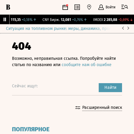
Войти
RGBI
115,35
+0,18%
↑
CNY Бирж.
12,081
+0,76%
↑
IMOEX
2 285,88
-0,69%
↓
Ситуация на топливном рынке: меры, динамика, прогнозы
Выб
404
Возможно, неправильная ссылка. Попробуйте найти
статью по названию или
сообщите нам об ошибке
Сейчас ищут:
Найти
Расширенный поиск
ПОПУЛЯРНОЕ