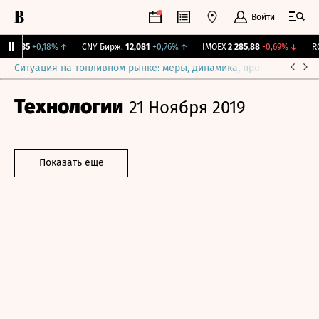
Войти
115,35
+0,18%
↑
CNY Бирж.
12,081
+0,76%
↑
IMOEX
2 285,88
-0,69%
↓
RGB
Ситуация на топливном рынке: меры, динамика, прогнозы
Выб
Технологии
21 Ноября 2019
Показать еще