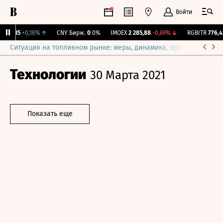
Войти
115,35
+0,18%
↑
CNY Бирж.
0
0%
IMOEX
2 285,88
-0,69%
↓
RGBITR
776,42
Ситуация на топливном рынке: меры, динамика, прогнозы
Выб
Технологии
30 Марта 2021
Показать еще