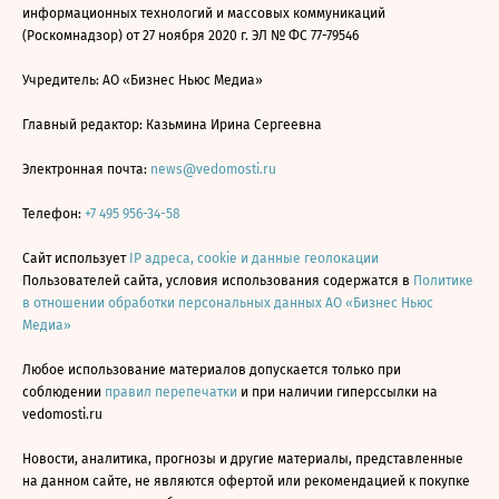
информационных технологий и массовых коммуникаций
(Роскомнадзор) от 27 ноября 2020 г. ЭЛ № ФС 77-79546
Учредитель: АО «Бизнес Ньюс Медиа»
Главный редактор: Казьмина Ирина Сергеевна
Электронная почта:
news@vedomosti.ru
Телефон:
+7 495 956-34-58
Сайт использует
IP адреса, cookie и данные геолокации
Пользователей сайта, условия использования содержатся в
Политике
в отношении обработки персональных данных АО «Бизнес Ньюс
Медиа»
Любое использование материалов допускается только при
соблюдении
правил перепечатки
и при наличии гиперссылки на
vedomosti.ru
Новости, аналитика, прогнозы и другие материалы, представленные
на данном сайте, не являются офертой или рекомендацией к покупке