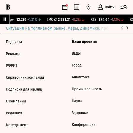
Войти
NY Бирж.
12,239
+1,31%
↑
IMOEX
2 281,31
-0,2%
↓
RTSI
874,64
-1,12%
↓
RG
Ситуация на топливном рынке: меры, динамика, прогнозы
Выб
Наши проекты
Подписка
ВЕДЫ
Реклама
Город
РФРИТ
Аналитика
Справочник компаний
Промышленность
Подписка для юр.лиц
Наука
О компании
Здоровье
Редакция
Конференции
Менеджмент