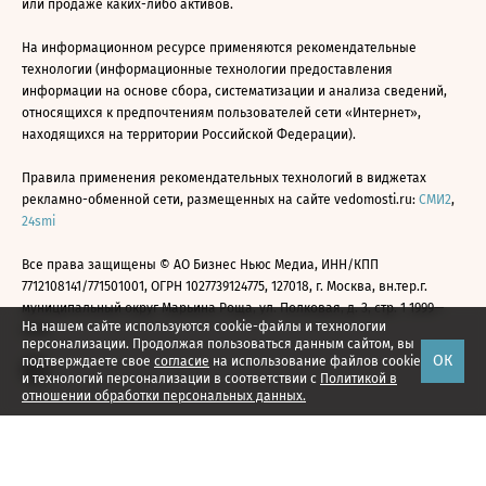
или продаже каких-либо активов.
На информационном ресурсе применяются рекомендательные
технологии (информационные технологии предоставления
информации на основе сбора, систематизации и анализа сведений,
относящихся к предпочтениям пользователей сети «Интернет»,
находящихся на территории Российской Федерации).
Правила применения рекомендательных технологий в виджетах
рекламно-обменной сети, размещенных на сайте vedomosti.ru:
СМИ2
,
24smi
Все права защищены © АО Бизнес Ньюс Медиа, ИНН/КПП
7712108141/771501001, ОГРН 1027739124775, 127018, г. Москва, вн.тер.г.
муниципальный округ Марьина Роща, ул. Полковая, д. 3, стр. 1 1999—
На нашем сайте используются cookie-файлы и технологии
2026
персонализации. Продолжая пользоваться данным сайтом, вы
ОК
подтверждаете свое
согласие
на использование файлов cookie
и технологий персонализации в соответствии с
Политикой в
отношении обработки персональных данных.