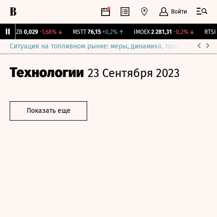
Войти
KUZB
0,029
-1,68%
↓
MSTT
76,15
+0,2%
↑
IMOEX
2 281,31
-0,2%
↓
RTSI
8
Ситуация на топливном рынке: меры, динамика, прогнозы
Выб
Технологии
23 Сентября 2023
Показать еще