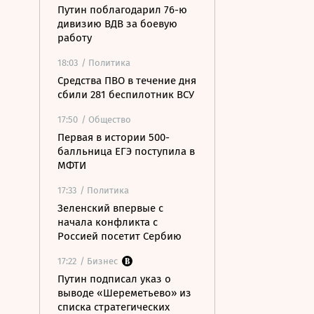
Путин поблагодарил 76-ю
дивизию ВДВ за боевую
работу
18:03
/ Политика
Средства ПВО в течение дня
сбили 281 беспилотник ВСУ
17:50
/ Общество
Первая в истории 500-
балльница ЕГЭ поступила в
МФТИ
17:33
/ Политика
Зеленский впервые с
начала конфликта с
Россией посетит Сербию
17:22
/ Бизнес
Путин подписал указ о
выводе «Шереметьево» из
списка стратегических