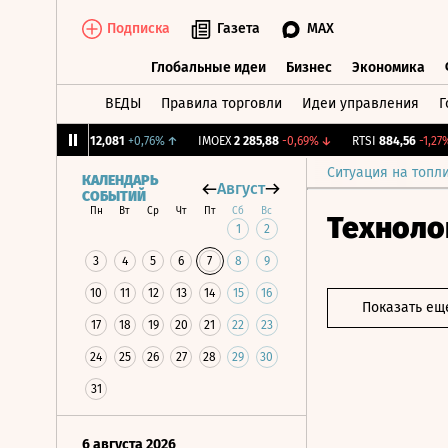
Подписка
Газета
MAX
Глобальные идеи
Бизнес
Экономика
ВЕДЫ
Правила торговли
Идеи управления
Г
Глобальные идеи
Бизнес
Экономик
CNY Бирж.
12,081
+0,76%
↑
IMOEX
2 285,88
-0,69%
↓
RTSI
884,56
-1,27%
↓
Ситуация на топл
КАЛЕНДАРЬ
Август
СОБЫТИЙ
Пн
Вт
Ср
Чт
Пт
Сб
Вс
Техноло
1
2
3
4
5
6
7
8
9
10
11
12
13
14
15
16
Показать ещ
17
18
19
20
21
22
23
24
25
26
27
28
29
30
31
6 августа 2026