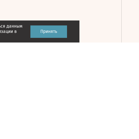
ься данным
Принять
изации в