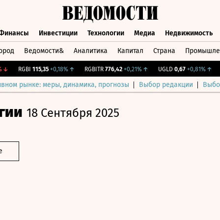
Финансы
Инвестиции
Технологии
Медиа
Недвижимость
ород
Ведомости&
Аналитика
Капитал
Страна
Промышле
а
Финансы
Инвестиции
Технологии
Медиа
Недвижимос
RGBI
115,35
+0,18%
↑
RGBITR
776,42
+0,21%
↑
UGLD
0,67
+0,81%
↑
CN
ивном рынке: меры, динамика, прогнозы
Выбор редакции
Выбо
гии
18 Сентября 2025
е