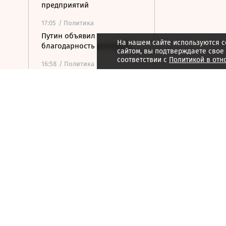
предприятий
17:05
/ Политика
Путин объявил
На нашем сайте используются c
благодарность рэперу ST
сайтом, вы подтверждаете свое
соответствии с
Политикой в отн
16:58
/ Политика
МИД Ирана рассказал, от
чего будет зависеть размер
сбора за проход через
Ормуз
16:46
/ Политика
Соглашение о свободной
торговле между ЕАЭС и ОАЭ
вступит в силу 6 октября
16:31
/
Страна
Роспотребнадзор сообщил
о загрязнении воздуха в
Энгельсе и Саратове
16:27
/ Политика