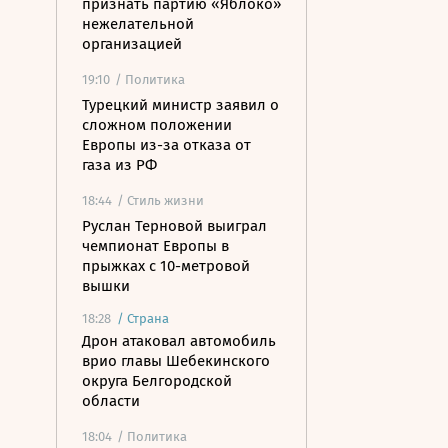
признать партию «Яблоко»
нежелательной
организацией
19:10
/ Политика
Турецкий министр заявил о
сложном положении
Европы из-за отказа от
газа из РФ
18:44
/ Стиль жизни
Руслан Терновой выиграл
чемпионат Европы в
прыжках с 10-метровой
вышки
18:28
/
Страна
Дрон атаковал автомобиль
врио главы Шебекинского
округа Белгородской
области
18:04
/ Политика