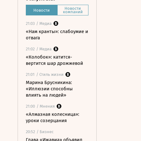
Новости
Новости
компаний
21:03
/ Медиа
«Нам кранты»: слабоумие и
отвага
21:02
/ Медиа
«Колобок»: катится-
вертится шар дрожжевой
21:01
/ Стиль жизни
Марина Брусникина:
«Иллюзии способны
влиять на людей»
21:00
/ Мнения
«Алмазная колесница»:
уроки созерцания
20:52
/ Бизнес
Глава «Ижавиа» объявил