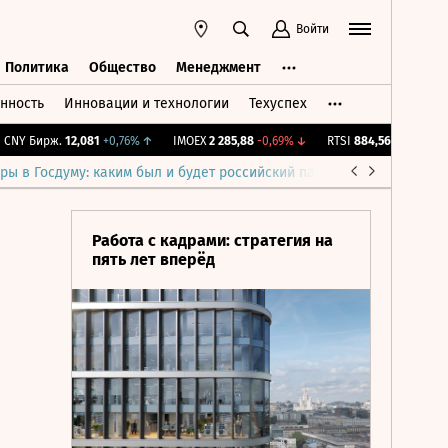
Войти
Политика
Общество
Менеджмент
нность
Инновации и технологии
Техуспех
ть
Политика
Общество
Менеджмент
Y Бирж.
12,081
+0,76%
↑
IMOEX
2 285,88
-0,69%
↓
RTSI
884,56
-1,27%
↓
R
ры в Госдуму: каким был и будет российский парламент
Война н
Работа с кадрами: стратегия на
пять лет вперёд