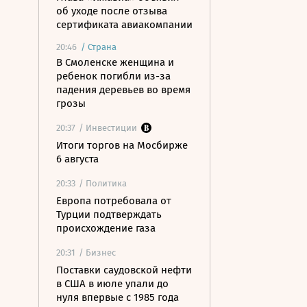
об уходе после отзыва
сертификата авиакомпании
20:46
/
Страна
В Смоленске женщина и
ребенок погибли из-за
падения деревьев во время
грозы
20:37
/ Инвестиции
Итоги торгов на Мосбирже
6 августа
20:33
/ Политика
Европа потребовала от
Турции подтверждать
происхождение газа
20:31
/ Бизнес
Поставки саудовской нефти
в США в июле упали до
нуля впервые с 1985 года