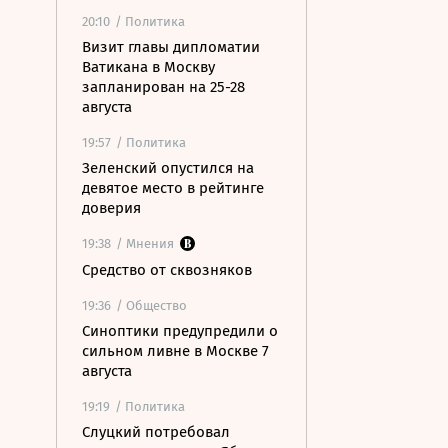
20:10
/ Политика
Визит главы дипломатии
Ватикана в Москву
запланирован на 25-28
августа
19:57
/ Политика
Зеленский опустился на
девятое место в рейтинге
доверия
19:38
/ Мнения
Средство от сквозняков
19:36
/ Общество
Синоптики предупредили о
сильном ливне в Москве 7
августа
19:19
/ Политика
Слуцкий потребовал