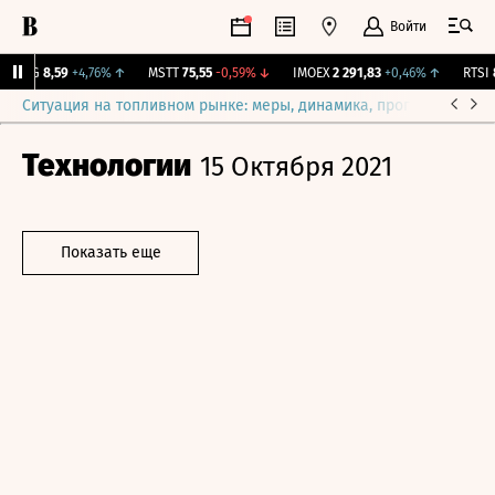
Войти
BLNG
8,59
+4,76%
↑
MSTT
75,55
-0,59%
↓
IMOEX
2 291,83
+0,46%
↑
RTSI
87
Ситуация на топливном рынке: меры, динамика, прогнозы
Выб
Технологии
15 Октября 2021
Показать еще