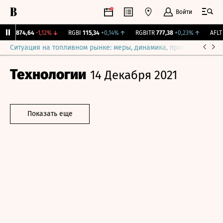
Войти
RTSI
874,64
-1,12%
↓
RGBI
115,34
+0,14%
↑
RGBITR
777,38
+0,23%
↑
AFLT
3
Ситуация на топливном рынке: меры, динамика, прогнозы
Выб
Технологии
14 Декабря 2021
Показать еще