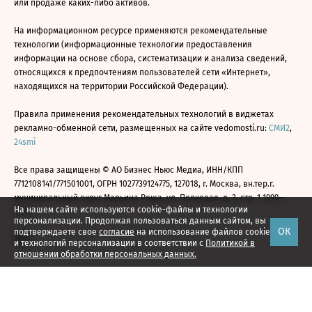
или продаже каких-либо активов.
На информационном ресурсе применяются рекомендательные
технологии (информационные технологии предоставления
информации на основе сбора, систематизации и анализа сведений,
относящихся к предпочтениям пользователей сети «Интернет»,
находящихся на территории Российской Федерации).
Правила применения рекомендательных технологий в виджетах
рекламно-обменной сети, размещенных на сайте vedomosti.ru:
СМИ2
,
24smi
Все права защищены © АО Бизнес Ньюс Медиа, ИНН/КПП
7712108141/771501001, ОГРН 1027739124775, 127018, г. Москва, вн.тер.г.
муниципальный округ Марьина Роща, ул. Полковая, д. 3, стр. 1 1999—
На нашем сайте используются cookie-файлы и технологии
2026
персонализации. Продолжая пользоваться данным сайтом, вы
ОК
подтверждаете свое
согласие
на использование файлов cookie
и технологий персонализации в соответствии с
Политикой в
отношении обработки персональных данных.