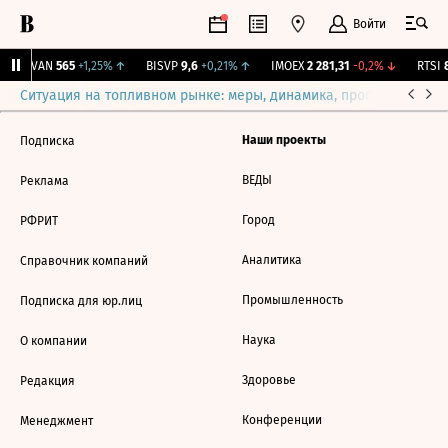
Войти
AVAN
565
+1,25%
↑
BISVP
9,6
+0,21%
↑
IMOEX
2 281,31
-0,2%
↓
RTSI
8
Ситуация на топливном рынке: меры, динамика, прогнозы
Выб
Наши проекты
Подписка
ВЕДЫ
Реклама
Город
РФРИТ
Аналитика
Справочник компаний
Промышленность
Подписка для юр.лиц
Наука
О компании
Здоровье
Редакция
Конференции
Менеджмент