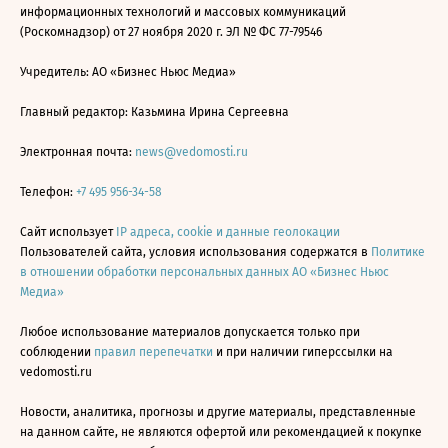
информационных технологий и массовых коммуникаций
(Роскомнадзор) от 27 ноября 2020 г. ЭЛ № ФС 77-79546
Учредитель: АО «Бизнес Ньюс Медиа»
Главный редактор: Казьмина Ирина Сергеевна
Электронная почта:
news@vedomosti.ru
Телефон:
+7 495 956-34-58
Сайт использует
IP адреса, cookie и данные геолокации
Пользователей сайта, условия использования содержатся в
Политике
в отношении обработки персональных данных АО «Бизнес Ньюс
Медиа»
Любое использование материалов допускается только при
соблюдении
правил перепечатки
и при наличии гиперссылки на
vedomosti.ru
Новости, аналитика, прогнозы и другие материалы, представленные
на данном сайте, не являются офертой или рекомендацией к покупке