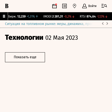
Войти
CNY Бирж.
12,239
+1,31%
↑
IMOEX
2 281,31
-0,2%
↓
RTSI
874,64
-1,12%
↓
R
Ситуация на топливном рынке: меры, динамика, прогнозы
Выб
Технологии
02 Мая 2023
Показать еще