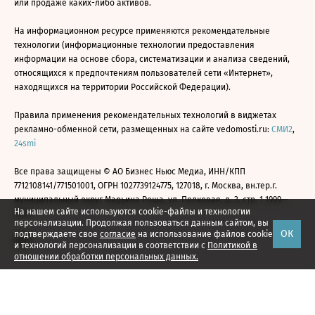
или продаже каких-либо активов.
На информационном ресурсе применяются рекомендательные
технологии (информационные технологии предоставления
информации на основе сбора, систематизации и анализа сведений,
относящихся к предпочтениям пользователей сети «Интернет»,
находящихся на территории Российской Федерации).
Правила применения рекомендательных технологий в виджетах
рекламно-обменной сети, размещенных на сайте vedomosti.ru:
СМИ2
,
24smi
Все права защищены © АО Бизнес Ньюс Медиа, ИНН/КПП
7712108141/771501001, ОГРН 1027739124775, 127018, г. Москва, вн.тер.г.
муниципальный округ Марьина Роща, ул. Полковая, д. 3, стр. 1 1999—
На нашем сайте используются cookie-файлы и технологии
2026
персонализации. Продолжая пользоваться данным сайтом, вы
ОК
подтверждаете свое
согласие
на использование файлов cookie
и технологий персонализации в соответствии с
Политикой в
отношении обработки персональных данных.