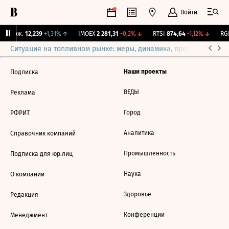
Войти
Y Бирж.
12,239
+1,31%
↑
IMOEX
2 281,31
-0,2%
↓
RTSI
874,64
-1,12%
↓
RGB
Ситуация на топливном рынке: меры, динамика, прогнозы
Выб
Наши проекты
Подписка
ВЕДЫ
Реклама
Город
РФРИТ
Аналитика
Справочник компаний
Промышленность
Подписка для юр.лиц
Наука
О компании
Здоровье
Редакция
Конференции
Менеджмент