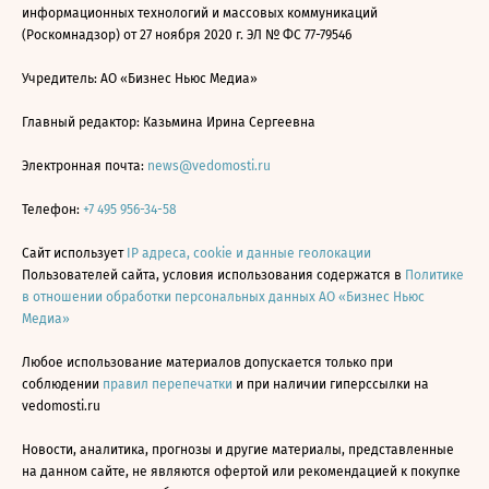
информационных технологий и массовых коммуникаций
(Роскомнадзор) от 27 ноября 2020 г. ЭЛ № ФС 77-79546
Учредитель: АО «Бизнес Ньюс Медиа»
Главный редактор: Казьмина Ирина Сергеевна
Электронная почта:
news@vedomosti.ru
Телефон:
+7 495 956-34-58
Сайт использует
IP адреса, cookie и данные геолокации
Пользователей сайта, условия использования содержатся в
Политике
в отношении обработки персональных данных АО «Бизнес Ньюс
Медиа»
Любое использование материалов допускается только при
соблюдении
правил перепечатки
и при наличии гиперссылки на
vedomosti.ru
Новости, аналитика, прогнозы и другие материалы, представленные
на данном сайте, не являются офертой или рекомендацией к покупке