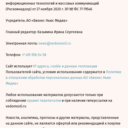
информационных технологий и массовых коммуникаций
(Роскомнадзор) от 27 ноября 2020 г. ЭЛ № ФС 77-79546
Учредитель: АО «Бизнес Ньюс Медиа»
Главный редактор: Казьмина Ирина Сергеевна
Электронная почта:
news@vedomosti.ru
Телефон:
+7 495 956-34-58
Сайт использует
IP адреса, cookie и данные геолокации
Пользователей сайта, условия использования содержатся в
Политике
в отношении обработки персональных данных АО «Бизнес Ньюс
Медиа»
Любое использование материалов допускается только при
соблюдении
правил перепечатки
и при наличии гиперссылки на
vedomosti.ru
Новости, аналитика, прогнозы и другие материалы, представленные
на данном сайте, не являются офертой или рекомендацией к покупке