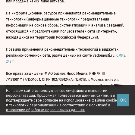
или продаже каких-либо активов.
На информационном ресурсе применяются рекомендательные
технологии (информационные технологии предоставления
информации на основе сбора, систематизации и анализа сведений,
относящихся к предпочтениям пользователей сети «Интернет»,
находящихся на территории Российской Федерации).
Правила применения рекомендательных технологий в виджетах
рекламно-обменной сети, размещенных на сайте vedomosti.ru:
СМИ2
,
24smi
Все права защищены © АО Бизнес Ньюс Медиа, ИНН/КПП
7712108141/771501001, ОГРН 1027739124775, 127018, г. Москва, вн.тер.г.
муниципальный округ Марьина Роща, ул. Полковая, д. 3, стр. 1 1999—
На нашем сайте используются cookie-файлы и технологии
2026
персонализации. Продолжая пользоваться данным сайтом, вы
ОК
подтверждаете свое
согласие
на использование файлов cookie
и технологий персонализации в соответствии с
Политикой в
отношении обработки персональных данных.