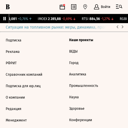
Войти
рж.
12,081
+0,76%
↑
IMOEX
2 285,88
-0,69%
↓
RTSI
884,56
-1,27%
↓
RGBI
Ситуация на топливном рынке: меры, динамика, прогнозы
Выб
Наши проекты
Подписка
ВЕДЫ
Реклама
Город
РФРИТ
Аналитика
Справочник компаний
Промышленность
Подписка для юр.лиц
Наука
О компании
Здоровье
Редакция
Конференции
Менеджмент