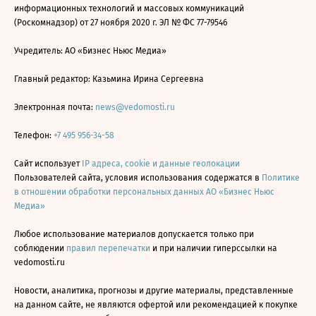
информационных технологий и массовых коммуникаций
(Роскомнадзор) от 27 ноября 2020 г. ЭЛ № ФС 77-79546
Учредитель: АО «Бизнес Ньюс Медиа»
Главный редактор: Казьмина Ирина Сергеевна
Электронная почта:
news@vedomosti.ru
Телефон:
+7 495 956-34-58
Сайт использует
IP адреса, cookie и данные геолокации
Пользователей сайта, условия использования содержатся в
Политике
в отношении обработки персональных данных АО «Бизнес Ньюс
Медиа»
Любое использование материалов допускается только при
соблюдении
правил перепечатки
и при наличии гиперссылки на
vedomosti.ru
Новости, аналитика, прогнозы и другие материалы, представленные
на данном сайте, не являются офертой или рекомендацией к покупке