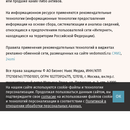
или продаже каких-либо активов.
На информационном ресурсе применяются рекомендательные
технологии (информационные технологии предоставления
информации на основе сбора, систематизации и анализа сведений,
относящихся к предпочтениям пользователей сети «Интернет»,
находящихся на территории Российской Федерации).
Правила применения рекомендательных технологий в виджетах
рекламно-обменной сети, размещенных на сайте vedomosti.ru:
СМИ2
,
24smi
Все права защищены © АО Бизнес Ньюс Медиа, ИНН/КПП
7712108141/771501001, ОГРН 1027739124775, 127018, г. Москва, вн.тер.г.
муниципальный округ Марьина Роща, ул. Полковая, д. 3, стр. 1 1999—
На нашем сайте используются cookie-файлы и технологии
2026
персонализации. Продолжая пользоваться данным сайтом, вы
ОК
подтверждаете свое
согласие
на использование файлов cookie
и технологий персонализации в соответствии с
Политикой в
отношении обработки персональных данных.