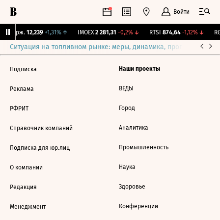
Войти
NY Бирж.
12,239
+1,31%
↑
IMOEX
2 281,31
-0,2%
↓
RTSI
874,64
-1,12%
↓
RG
Ситуация на топливном рынке: меры, динамика, прогнозы
Выб
Наши проекты
Подписка
ВЕДЫ
Реклама
Город
РФРИТ
Аналитика
Справочник компаний
Промышленность
Подписка для юр.лиц
Наука
О компании
Здоровье
Редакция
Конференции
Менеджмент