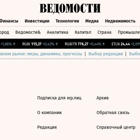
Финансы
Инвестиции
Технологии
Медиа
Недвижимость
ород
Ведомости&
Аналитика
Капитал
Страна
Промышле
а
Финансы
Инвестиции
Технологии
Медиа
Недвижимос
1,68%
↑
RGBI
115,37
+0,43%
↑
RGBITR
776,27
+0,44%
↑
ETLN
24,44
+2,09%
ивном рынке: меры, динамика, прогнозы
Выбор редакции
Выбо
Подписка для юр.лиц
Архив
О компании
Обратная связь
Редакция
Справочный центр