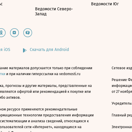
ьс
Ведомости Юг
Ведомости Северо-
Запад
я iOS
Скачать для Android
ание материалов допускается только при соблюдении
Сетевое изд
атки
и при наличии гиперссылки на vedomosti.ru
Решение Фе
ка, прогнозы и другие материалы, представленные на
информацио
 являются офертой или рекомендацией к покупке или
от 27 ноября
ибо активов.
Учредитель
ном ресурсе применяются рекомендательные
ормационные технологии предоставления информации
Главный ре
 систематизации и анализа сведений, относящихся к
ользователей сети «Интернет», находящихся на
Электронна