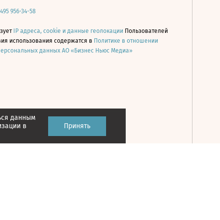
 495 956-34-58
ьзует
IP адреса, cookie и данные геолокации
Пользователей
овия использования содержатся в
Политике в отношении
персональных данных АО «Бизнес Ньюс Медиа»
ься данным
Принять
изации в