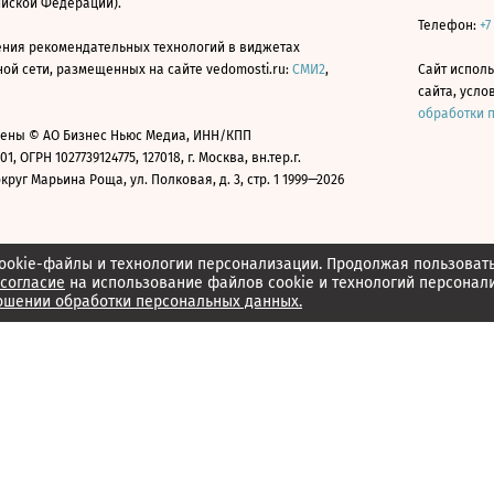
ийской Федерации).
Телефон:
+7
ния рекомендательных технологий в виджетах
й сети, размещенных на сайте vedomosti.ru:
СМИ2
,
Сайт испол
сайта, усл
обработки 
ены © АО Бизнес Ньюс Медиа, ИНН/КПП
01, ОГРН 1027739124775, 127018, г. Москва, вн.тер.г.
уг Марьина Роща, ул. Полковая, д. 3, стр. 1 1999—2026
ookie-файлы и технологии персонализации. Продолжая пользоват
согласие
на использование файлов cookie и технологий персонал
ошении обработки персональных данных.