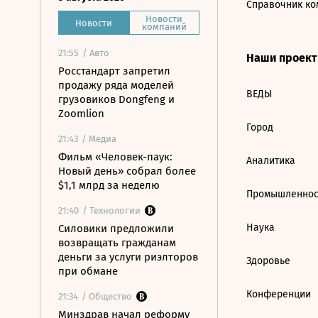
Справочник ко
Новости
Новости
компаний
21:55
/ Авто
Наши проек
Росстандарт запретил
продажу ряда моделей
ВЕДЫ
грузовиков Dongfeng и
Zoomlion
Город
21:43
/ Медиа
Фильм «Человек-паук:
Аналитика
Новый день» собрал более
$1,1 млрд за неделю
Промышленнос
21:40
/ Технологии
Наука
Силовики предложили
возвращать гражданам
деньги за услуги риэлторов
Здоровье
при обмане
Конференции
21:34
/ Общество
Минздрав начал реформу