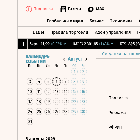
Подписка
Газета
MAX
Глобальные идеи
Бизнес
Экономика
ВЕДЫ
Правила торговли
Идеи управления
Г
Глобальные идеи
Бизнес
Экономик
2,09%
↑
CNY Бирж.
11,99
+0,33%
↑
IMOEX
2 301,65
+1,43%
↑
RTSI
895,93
+
Ситуация на топл
КАЛЕНДАРЬ
Август
СОБЫТИЙ
Пн
Вт
Ср
Чт
Пт
Сб
Вс
1
2
3
4
5
6
7
8
9
10
11
12
13
14
15
16
Подписка
17
18
19
20
21
22
23
24
25
26
27
28
29
30
Реклама
31
РФРИТ
5 августа 2026