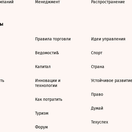
мпаний
Менеджмент
Распространение
ты
Правила торговли
Идеи управления
Ведомости&
Спорт
Капитал
Страна
ть
Инновации и
Устойчивое развити
технологии
Право
Как потратить
Думай
Туризм
Техуспех
Форум