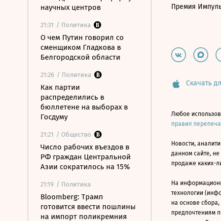
Премия Импул
научных центров
21:31
/ Политика
О чем Путин говорил со
сменщиком Гладкова в
Белгородской области
21:26
/ Политика
Скачать дл
Как партии
распределились в
бюллетене на выборах в
Любое использов
Госдуму
правил перепеч
21:21
/ Общество
Новости, аналити
Число рабочих въездов в
данном сайте, не
РФ граждан Центральной
продаже каких-л
Азии сократилось на 15%
На информацион
21:19
/ Политика
технологии (инф
Bloomberg: Трамп
на основе сбора,
готовится ввести пошлины
предпочтениям п
на импорт поликремния