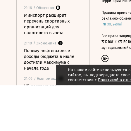
территории Росс
21:16
/ Общество
Правила примене
Минспорт расширит
рекламно-обменно
перечень спортивных
INFOX
,
24smi
организаций для
налогового вычета
Все права защищ
7712108141/7715010
21:10
/ Экономика
муниципальный окр
Почему нефтегазовые
доходы бюджета в июле
достигли максимума с
начала года
На нашем сайте используются c
сайтом, вы подтверждаете свое
21:09
/ Экономика
соответствии с
Политикой в отн
ЦБ раскрыл аргументы за
сохранение ставки на
последнем заседании
21:08
/ Технологии
Госзаказчикам хотят
закрыть лазейки для
закупок иностранной