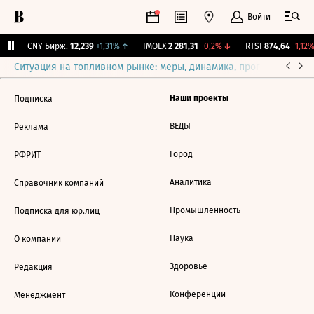
Войти
%
↑
CNY Бирж.
12,239
+1,31%
↑
IMOEX
2 281,31
-0,2%
↓
RTSI
874,64
-1,12%
Ситуация на топливном рынке: меры, динамика, прогнозы
Выб
Наши проекты
Подписка
ВЕДЫ
Реклама
Город
РФРИТ
Аналитика
Справочник компаний
Промышленность
Подписка для юр.лиц
Наука
О компании
Здоровье
Редакция
Конференции
Менеджмент