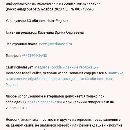
информационных технологий и массовых коммуникаций
(Роскомнадзор) от 27 ноября 2020 г. ЭЛ № ФС 77-79546
Учредитель: АО «Бизнес Ньюс Медиа»
Главный редактор: Казьмина Ирина Сергеевна
Электронная почта:
news@vedomosti.ru
Телефон:
+7 495 956-34-58
Сайт использует
IP адреса, cookie и данные геолокации
Пользователей сайта, условия использования содержатся в
Политике
в отношении обработки персональных данных АО «Бизнес Ньюс
Медиа»
Любое использование материалов допускается только при
соблюдении
правил перепечатки
и при наличии гиперссылки на
vedomosti.ru
Новости, аналитика, прогнозы и другие материалы, представленные
на данном сайте, не являются офертой или рекомендацией к покупке