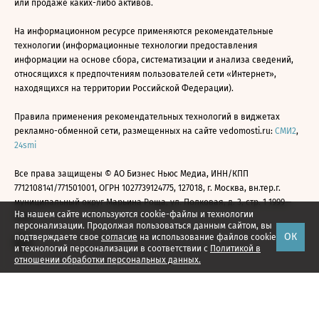
или продаже каких-либо активов.
На информационном ресурсе применяются рекомендательные
технологии (информационные технологии предоставления
информации на основе сбора, систематизации и анализа сведений,
относящихся к предпочтениям пользователей сети «Интернет»,
находящихся на территории Российской Федерации).
Правила применения рекомендательных технологий в виджетах
рекламно-обменной сети, размещенных на сайте vedomosti.ru:
СМИ2
,
24smi
Все права защищены © АО Бизнес Ньюс Медиа, ИНН/КПП
7712108141/771501001, ОГРН 1027739124775, 127018, г. Москва, вн.тер.г.
муниципальный округ Марьина Роща, ул. Полковая, д. 3, стр. 1 1999—
На нашем сайте используются cookie-файлы и технологии
2026
персонализации. Продолжая пользоваться данным сайтом, вы
ОК
подтверждаете свое
согласие
на использование файлов cookie
и технологий персонализации в соответствии с
Политикой в
отношении обработки персональных данных.