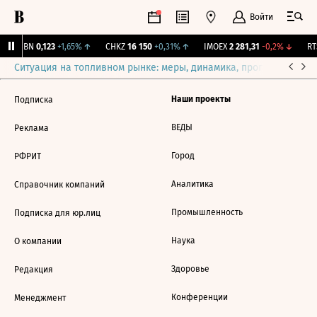
Войти
USBN
0,123
+1,65%
↑
CHKZ
16 150
+0,31%
↑
IMOEX
2 281,31
-0,2%
↓
RTS
Ситуация на топливном рынке: меры, динамика, прогнозы
Выб
Наши проекты
Подписка
ВЕДЫ
Реклама
Город
РФРИТ
Аналитика
Справочник компаний
Промышленность
Подписка для юр.лиц
Наука
О компании
Здоровье
Редакция
Конференции
Менеджмент