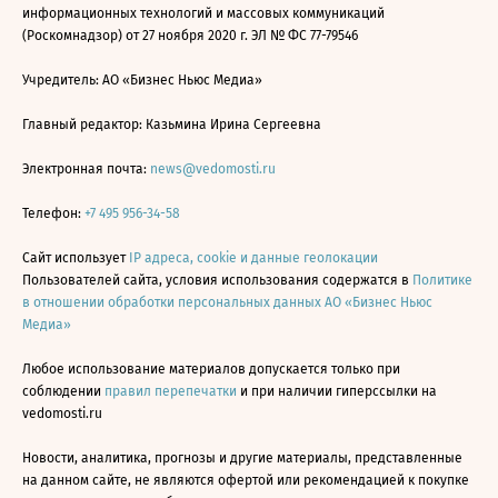
информационных технологий и массовых коммуникаций
(Роскомнадзор) от 27 ноября 2020 г. ЭЛ № ФС 77-79546
Учредитель: АО «Бизнес Ньюс Медиа»
Главный редактор: Казьмина Ирина Сергеевна
Электронная почта:
news@vedomosti.ru
Телефон:
+7 495 956-34-58
Сайт использует
IP адреса, cookie и данные геолокации
Пользователей сайта, условия использования содержатся в
Политике
в отношении обработки персональных данных АО «Бизнес Ньюс
Медиа»
Любое использование материалов допускается только при
соблюдении
правил перепечатки
и при наличии гиперссылки на
vedomosti.ru
Новости, аналитика, прогнозы и другие материалы, представленные
на данном сайте, не являются офертой или рекомендацией к покупке