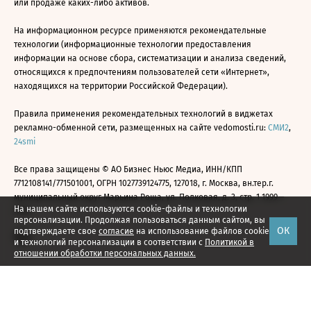
или продаже каких-либо активов.
На информационном ресурсе применяются рекомендательные
технологии (информационные технологии предоставления
информации на основе сбора, систематизации и анализа сведений,
относящихся к предпочтениям пользователей сети «Интернет»,
находящихся на территории Российской Федерации).
Правила применения рекомендательных технологий в виджетах
рекламно-обменной сети, размещенных на сайте vedomosti.ru:
СМИ2
,
24smi
Все права защищены © АО Бизнес Ньюс Медиа, ИНН/КПП
7712108141/771501001, ОГРН 1027739124775, 127018, г. Москва, вн.тер.г.
муниципальный округ Марьина Роща, ул. Полковая, д. 3, стр. 1 1999—
На нашем сайте используются cookie-файлы и технологии
2026
персонализации. Продолжая пользоваться данным сайтом, вы
ОК
подтверждаете свое
согласие
на использование файлов cookie
и технологий персонализации в соответствии с
Политикой в
отношении обработки персональных данных.