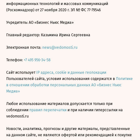
информационных технологий и массовых коммуникаций
(Роскомнадзор) от 27 ноября 2020 г. ЭЛ № ФС 77-79546
Учредитель: АО «Бизнес Ньюс Медиа»
Главный редактор: Казьмина Ирина Сергеевна
Электронная почта:
news@vedomosti.ru
Телефон:
+7 495 956-34-58
Сайт использует
IP адреса, cookie и данные геолокации
Пользователей сайта, условия использования содержатся в
Политике
в отношении обработки персональных данных АО «Бизнес Ньюс
Медиа»
Любое использование материалов допускается только при
соблюдении
правил перепечатки
и при наличии гиперссылки на
vedomosti.ru
Новости, аналитика, прогнозы и другие материалы, представленные
на данном сайте, не являются офертой или рекомендацией к покупке