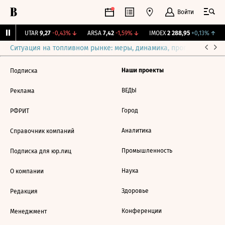
Войти
7%
↑
UTAR
9,27
-0,43%
↓
ARSA
7,42
-1,59%
↓
IMOEX
2 288,95
+0,13%
↑
Ситуация на топливном рынке: меры, динамика, прогнозы
Выб
Наши проекты
Подписка
ВЕДЫ
Реклама
Город
РФРИТ
Аналитика
Справочник компаний
Промышленность
Подписка для юр.лиц
Наука
О компании
Здоровье
Редакция
Конференции
Менеджмент