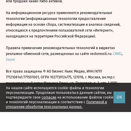
или продаже каких-либо активов.
На информационном ресурсе применяются рекомендательные
технологии (информационные технологии предоставления
информации на основе сбора, систематизации и анализа сведений,
относящихся к предпочтениям пользователей сети «Интернет»,
находящихся на территории Российской Федерации).
Правила применения рекомендательных технологий в виджетах
рекламно-обменной сети, размещенных на сайте vedomosti.ru:
СМИ2
,
24smi
Все права защищены © АО Бизнес Ньюс Медиа, ИНН/КПП
7712108141/771501001, ОГРН 1027739124775, 127018, г. Москва, вн.тер.г.
муниципальный округ Марьина Роща, ул. Полковая, д. 3, стр. 1 1999—
На нашем сайте используются cookie-файлы и технологии
2026
персонализации. Продолжая пользоваться данным сайтом, вы
ОК
подтверждаете свое
согласие
на использование файлов cookie
и технологий персонализации в соответствии с
Политикой в
отношении обработки персональных данных.