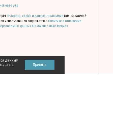
 495 956-34-58
ьзует
IP адреса, cookie и данные геолокации
Пользователей
овия использования содержатся в
Политике в отношении
персональных данных АО «Бизнес Ньюс Медиа»
ься данным
Принять
изации в