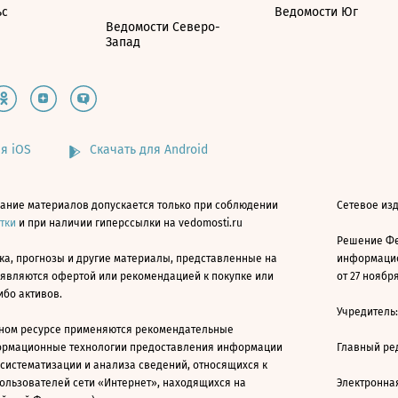
ьс
Ведомости Юг
Ведомости Северо-
Запад
я iOS
Скачать для Android
ание материалов допускается только при соблюдении
Сетевое изд
атки
и при наличии гиперссылки на vedomosti.ru
Решение Фе
ка, прогнозы и другие материалы, представленные на
информацио
 являются офертой или рекомендацией к покупке или
от 27 ноября
ибо активов.
Учредитель
ном ресурсе применяются рекомендательные
ормационные технологии предоставления информации
Главный ре
 систематизации и анализа сведений, относящихся к
ользователей сети «Интернет», находящихся на
Электронна