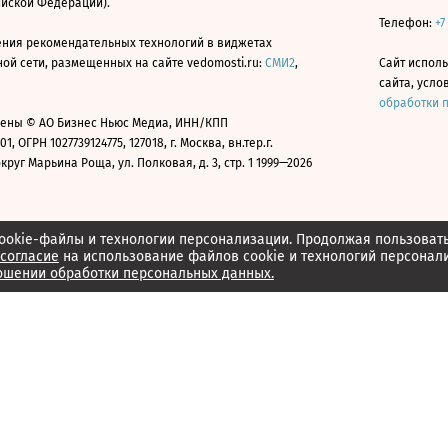
ийской Федерации).
Телефон:
+7
ния рекомендательных технологий в виджетах
й сети, размещенных на сайте vedomosti.ru:
СМИ2
,
Сайт испол
сайта, усл
обработки 
ены © АО Бизнес Ньюс Медиа, ИНН/КПП
01, ОГРН 1027739124775, 127018, г. Москва, вн.тер.г.
уг Марьина Роща, ул. Полковая, д. 3, стр. 1 1999—2026
ookie-файлы и технологии персонализации. Продолжая пользоват
согласие
на использование файлов cookie и технологий персонал
ошении обработки персональных данных.