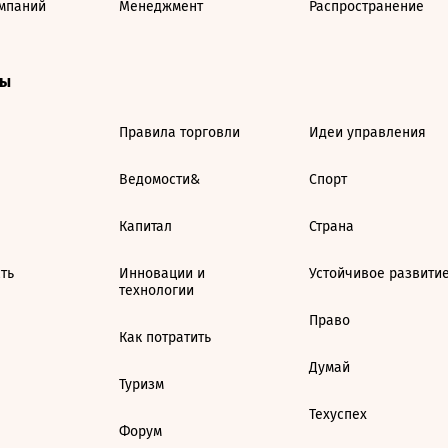
мпаний
Менеджмент
Распространение
ты
Правила торговли
Идеи управления
Ведомости&
Спорт
Капитал
Страна
ть
Инновации и
Устойчивое развити
технологии
Право
Как потратить
Думай
Туризм
Техуспех
Форум