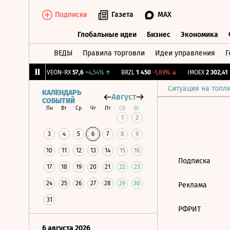
Подписка
Газета
MAX
Глобальные идеи
Бизнес
Экономика
ВЕДЫ
Правила торговли
Идеи управления
Г
Глобальные идеи
Бизнес
Экономик
58
+0,57%
↑
VEON-RX
57,6
+4,54%
↑
BRZL
1 450
-1,89%
↓
IMOEX
2 302,41
+
Ситуация на топл
КАЛЕНДАРЬ
Август
СОБЫТИЙ
Пн
Вт
Ср
Чт
Пт
Сб
Вс
1
2
3
4
5
6
7
8
9
10
11
12
13
14
15
16
Подписка
17
18
19
20
21
22
23
24
25
26
27
28
29
30
Реклама
31
РФРИТ
6 августа 2026