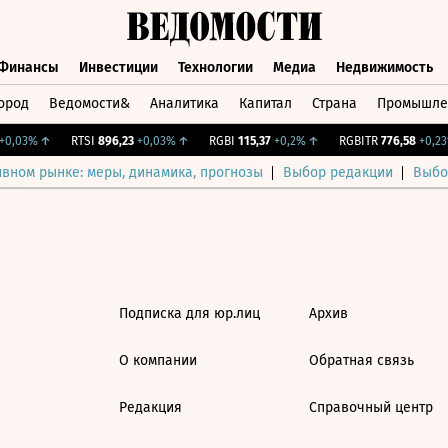
Финансы
Инвестиции
Технологии
Медиа
Недвижимость
ород
Ведомости&
Аналитика
Капитал
Страна
Промышле
а
Финансы
Инвестиции
Технологии
Медиа
Недвижимос
0,03%
↑
RTSI
896,23
+0,03%
↑
RGBI
115,37
+0,2%
↑
RGBITR
776,58
+0,23%
ивном рынке: меры, динамика, прогнозы
Выбор редакции
Выбо
Подписка для юр.лиц
Архив
О компании
Обратная связь
Редакция
Справочный центр