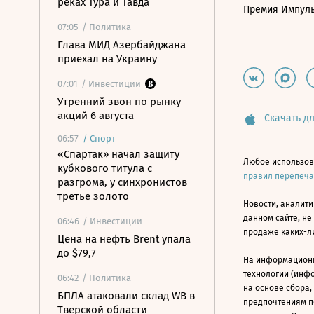
реках Тура и Тавда
Премия Импул
07:05
/ Политика
Глава МИД Азербайджана
приехал на Украину
07:01
/ Инвестиции
Утренний звон по рынку
акций 6 августа
Скачать дл
06:57
/
Спорт
«Спартак» начал защиту
Любое использов
кубкового титула с
правил перепеч
разгрома, у синхронистов
третье золото
Новости, аналити
данном сайте, не
06:46
/ Инвестиции
продаже каких-л
Цена на нефть Brent упала
до $79,7
На информацион
технологии (инф
06:42
/ Политика
на основе сбора,
БПЛА атаковали склад WB в
предпочтениям п
Тверской области