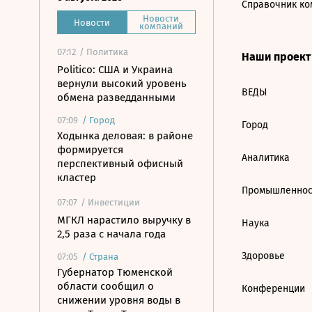
Справочник ко
Новости
Новости
компаний
07:12
/ Политика
Наши проек
Politico: США и Украина
вернули высокий уровень
ВЕДЫ
обмена разведданными
07:09
/
Город
Город
Ходынка деловая: в районе
формируется
Аналитика
перспективный офисный
кластер
Промышленнос
07:07
/ Инвестиции
МГКЛ нарастило выручку в
Наука
2,5 раза с начала года
Здоровье
07:05
/
Страна
Губернатор Тюменской
области сообщил о
Конференции
снижении уровня воды в