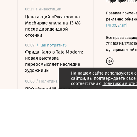
территории Росс
06:21
/ Инвестиции
Правила примене
Цена акций «Русагро» на
рекламно-обменно
Мосбирже упала на 13,4%
INFOX
,
24smi
после дивидендной
отсечки
Все права защищ
7712108141/7715010
06:09
/
Как потратить
муниципальный окр
Фрида Кало в Tate Modern:
новая выставка
переосмысляет наследие
художницы
На нашем сайте используются c
сайтом, вы подтверждаете свое
06:08
/ Политика
соответствии с
Политикой в отн
ПВО сбила 605 украинских
дронов за ночь
06:00
/ Инвестиции
Открытая позиция бизнеса
на Мосбирже превысила 3
трлн рублей
05:54
/ Политика