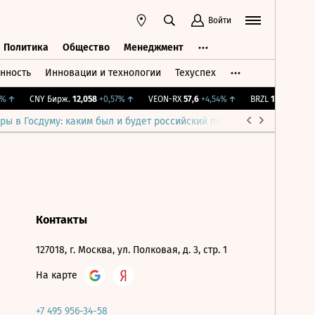
Войти
Политика
Общество
Менеджмент
нность
Инновации и технологии
Техуспех
ть
Политика
Общество
Менеджмент
↑
CNY Бирж.
12,058
+0,57%
↑
VEON-RX
57,6
+4,54%
↑
BRZL
1 450
-1,89%
ры в Госдуму: каким был и будет российский парламент
Война н
Контакты
127018, г. Москва, ул. Полковая, д. 3, стр. 1
На карте
+7 495 956-34-58