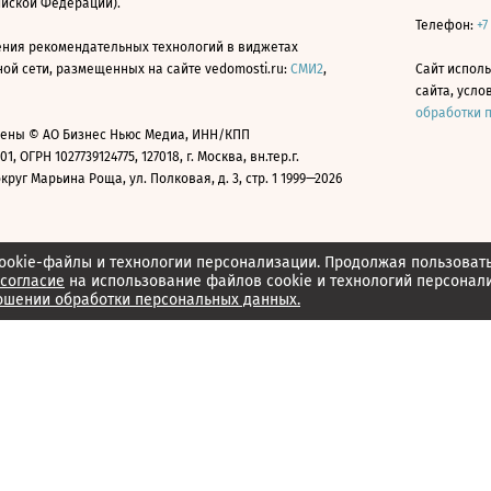
ийской Федерации).
Телефон:
+7
ния рекомендательных технологий в виджетах
й сети, размещенных на сайте vedomosti.ru:
СМИ2
,
Сайт испол
сайта, усл
обработки 
ены © АО Бизнес Ньюс Медиа, ИНН/КПП
01, ОГРН 1027739124775, 127018, г. Москва, вн.тер.г.
уг Марьина Роща, ул. Полковая, д. 3, стр. 1 1999—2026
ookie-файлы и технологии персонализации. Продолжая пользоват
согласие
на использование файлов cookie и технологий персонал
ошении обработки персональных данных.