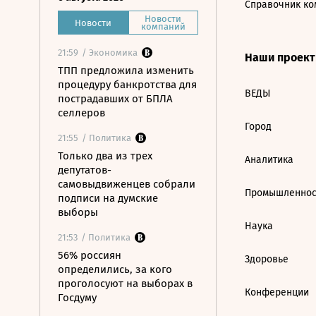
Справочник ко
Новости
Новости
компаний
21:59
/ Экономика
Наши проек
ТПП предложила изменить
процедуру банкротства для
ВЕДЫ
пострадавших от БПЛА
селлеров
Город
21:55
/ Политика
Только два из трех
Аналитика
депутатов-
самовыдвиженцев собрали
Промышленнос
подписи на думские
выборы
Наука
21:53
/ Политика
56% россиян
Здоровье
определились, за кого
проголосуют на выборах в
Конференции
Госдуму