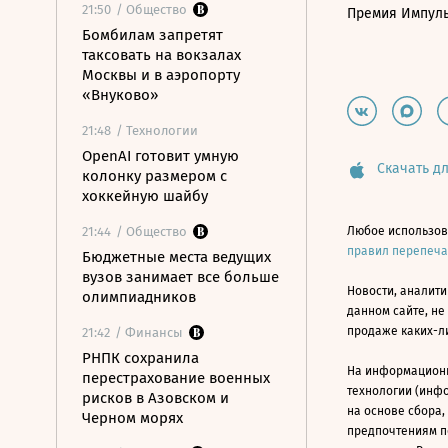
21:50
/ Общество
Премия Импул
Бомбилам запретят
таксовать на вокзалах
Москвы и в аэропорту
«Внуково»
21:48
/ Технологии
OpenAI готовит умную
Скачать дл
колонку размером с
хоккейную шайбу
21:44
/ Общество
Любое использов
правил перепеч
Бюджетные места ведущих
вузов занимает все больше
Новости, аналити
олимпиадников
данном сайте, не
продаже каких-л
21:42
/ Финансы
РНПК сохранила
На информацион
перестрахование военных
технологии (инф
рисков в Азовском и
на основе сбора,
Черном морях
предпочтениям п