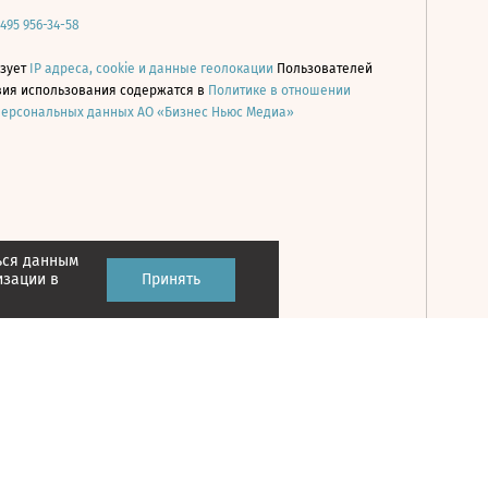
 495 956-34-58
ьзует
IP адреса, cookie и данные геолокации
Пользователей
овия использования содержатся в
Политике в отношении
персональных данных АО «Бизнес Ньюс Медиа»
ься данным
Принять
изации в