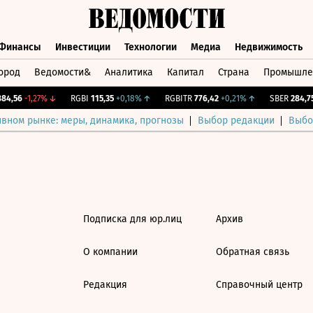
Финансы
Инвестиции
Технологии
Медиа
Недвижимость
ород
Ведомости&
Аналитика
Капитал
Страна
Промышле
а
Финансы
Инвестиции
Технологии
Медиа
Недвижимос
4,56
-1,27%
↓
RGBI
115,35
+0,18%
↑
RGBITR
776,42
+0,21%
↑
SBER
284,75
ивном рынке: меры, динамика, прогнозы
Выбор редакции
Выбо
Подписка для юр.лиц
Архив
О компании
Обратная связь
Редакция
Справочный центр