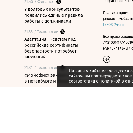
территории Росс
21:40
/ Финансы
У долговых консультантов
Правила примене
появились единые правила
рекламно-обменно
работы с должниками
INFOX
,
24smi
21:38
/ Технологии
Все права защищ
Адаптация IT-систем под
7712108141/7715010
российские сертификаты
муниципальный окр
безопасности потребует
вложений
21:34
/ Технологии
На нашем сайте используются c
«Мойофис» закрыл офисы
сайтом, вы подтверждаете свое
в Петербурге и Иннополисе
соответствии с
Политикой в отн
21:33
/ Политика
Россия поддержала
расширение
авиасообщения с
Казахстаном
21:28
/ Недвижимость