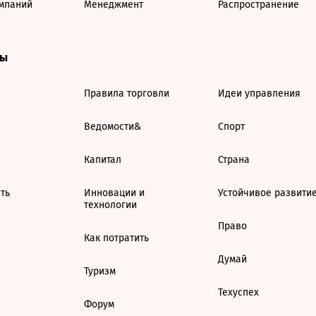
мпаний
Менеджмент
Распространение
ты
Правила торговли
Идеи управления
Ведомости&
Спорт
Капитал
Страна
ть
Инновации и
Устойчивое развити
технологии
Право
Как потратить
Думай
Туризм
Техуспех
Форум