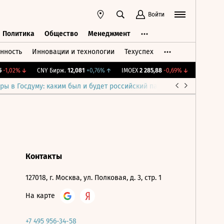
Войти
Политика
Общество
Менеджмент
нность
Инновации и технологии
Техуспех
ть
Политика
Общество
Менеджмент
-1,02%
↓
CNY Бирж.
12,081
+0,76%
↑
IMOEX
2 285,88
-0,69%
↓
RTSI
884,5
ры в Госдуму: каким был и будет российский парламент
Война н
Контакты
127018, г. Москва, ул. Полковая, д. 3, стр. 1
На карте
+7 495 956-34-58