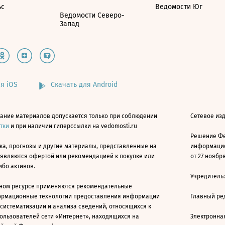
ьс
Ведомости Юг
Ведомости Северо-
Запад
я iOS
Скачать для Android
ание материалов допускается только при соблюдении
Сетевое изд
атки
и при наличии гиперссылки на vedomosti.ru
Решение Фе
ка, прогнозы и другие материалы, представленные на
информацио
 являются офертой или рекомендацией к покупке или
от 27 ноября
ибо активов.
Учредитель
ном ресурсе применяются рекомендательные
ормационные технологии предоставления информации
Главный ре
 систематизации и анализа сведений, относящихся к
ользователей сети «Интернет», находящихся на
Электронна