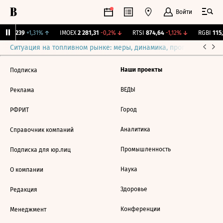
Войти
ж.
12,239
+1,31%
↑
IMOEX
2 281,31
-0,2%
↓
RTSI
874,64
-1,12%
↓
RGBI
115,
Ситуация на топливном рынке: меры, динамика, прогнозы
Выб
Наши проекты
Подписка
ВЕДЫ
Реклама
Город
РФРИТ
Аналитика
Справочник компаний
Промышленность
Подписка для юр.лиц
Наука
О компании
Здоровье
Редакция
Конференции
Менеджмент