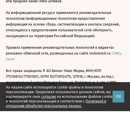
или продаже каких-либо активов.
На информационном ресурсе применяются рекомендательные
технологии (информационные технологии предоставления
информации на основе сбора, систематизации и анализа сведений,
относящихся к предпочтениям пользователей сети «Интернет»,
находящихся на территории Российской Федерации).
Правила применения рекомендательных технологий в виджетах
рекламно-обменной сети, размещенных на сайте vedomosti.ru:
СМИ2
,
24smi
Все права защищены © АО Бизнес Ньюс Медиа, ИНН/КПП
7712108141/771501001, ОГРН 1027739124775, 127018, г. Москва, вн.тер.г.
муниципальный округ Марьина Роща, ул. Полковая, д. 3, стр. 1 1999—
На нашем сайте используются cookie-файлы и технологии
2026
персонализации. Продолжая пользоваться данным сайтом, вы
ОК
подтверждаете свое
согласие
на использование файлов cookie
и технологий персонализации в соответствии с
Политикой в
отношении обработки персональных данных.