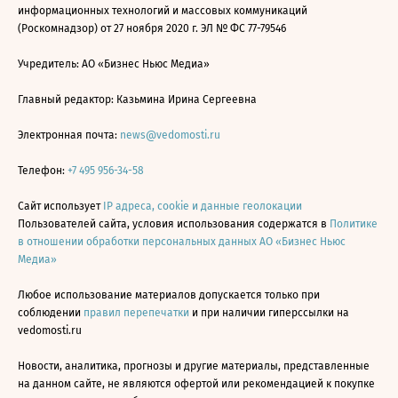
информационных технологий и массовых коммуникаций
(Роскомнадзор) от 27 ноября 2020 г. ЭЛ № ФС 77-79546
Учредитель: АО «Бизнес Ньюс Медиа»
Главный редактор: Казьмина Ирина Сергеевна
Электронная почта:
news@vedomosti.ru
Телефон:
+7 495 956-34-58
Сайт использует
IP адреса, cookie и данные геолокации
Пользователей сайта, условия использования содержатся в
Политике
в отношении обработки персональных данных АО «Бизнес Ньюс
Медиа»
Любое использование материалов допускается только при
соблюдении
правил перепечатки
и при наличии гиперссылки на
vedomosti.ru
Новости, аналитика, прогнозы и другие материалы, представленные
на данном сайте, не являются офертой или рекомендацией к покупке