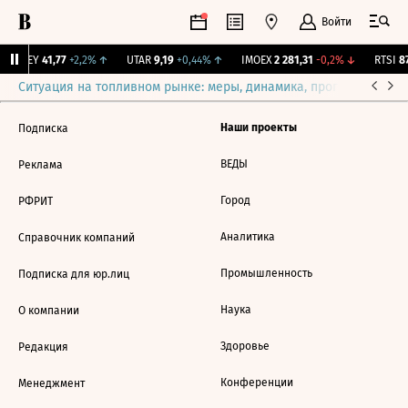
Войти
OKEY
41,77
+2,2%
↑
UTAR
9,19
+0,44%
↑
IMOEX
2 281,31
-0,2%
↓
RTSI
87
Ситуация на топливном рынке: меры, динамика, прогнозы
Выб
Наши проекты
Подписка
ВЕДЫ
Реклама
Город
РФРИТ
Аналитика
Справочник компаний
Промышленность
Подписка для юр.лиц
Наука
О компании
Здоровье
Редакция
Конференции
Менеджмент