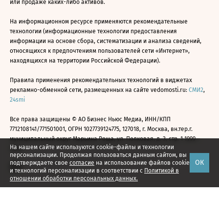
или продаже каких-либо активов.
На информационном ресурсе применяются рекомендательные
технологии (информационные технологии предоставления
информации на основе сбора, систематизации и анализа сведений,
относящихся к предпочтениям пользователей сети «Интернет»,
находящихся на территории Российской Федерации).
Правила применения рекомендательных технологий в виджетах
рекламно-обменной сети, размещенных на сайте vedomosti.ru:
СМИ2
,
24smi
Все права защищены © АО Бизнес Ньюс Медиа, ИНН/КПП
7712108141/771501001, ОГРН 1027739124775, 127018, г. Москва, вн.тер.г.
муниципальный округ Марьина Роща, ул. Полковая, д. 3, стр. 1 1999—
На нашем сайте используются cookie-файлы и технологии
2026
персонализации. Продолжая пользоваться данным сайтом, вы
ОК
подтверждаете свое
согласие
на использование файлов cookie
и технологий персонализации в соответствии с
Политикой в
отношении обработки персональных данных.