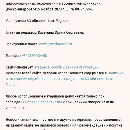
информационных технологий и массовых коммуникаций
(Роскомнадзор) от 27 ноября 2020 г. ЭЛ № ФС 77-79546
Учредитель: АО «Бизнес Ньюс Медиа»
Главный редактор: Казьмина Ирина Сергеевна
Электронная почта:
news@vedomosti.ru
Телефон:
+7 495 956-34-58
Сайт использует
IP адреса, cookie и данные геолокации
Пользователей сайта, условия использования содержатся в
Политике
в отношении обработки персональных данных АО «Бизнес Ньюс
Медиа»
Любое использование материалов допускается только при
соблюдении
правил перепечатки
и при наличии гиперссылки на
vedomosti.ru
Новости, аналитика, прогнозы и другие материалы, представленные
на данном сайте, не являются офертой или рекомендацией к покупке