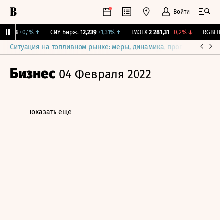
Войти
115,3
+0,1%
↑
CNY Бирж.
12,239
+1,31%
↑
IMOEX
2 281,31
-0,2%
↓
RGBITR
Ситуация на топливном рынке: меры, динамика, прогнозы
Выб
Бизнес
04 Февраля 2022
Показать еще