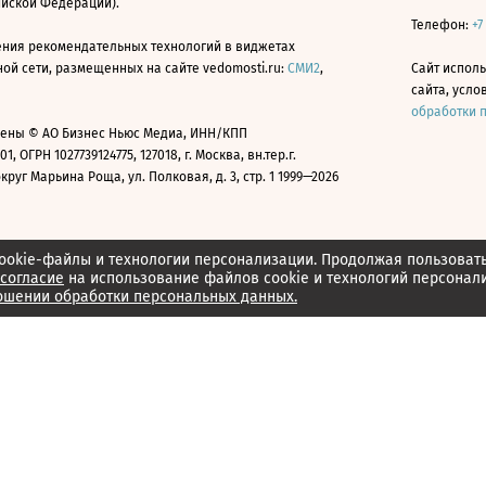
ийской Федерации).
Телефон:
+7
ния рекомендательных технологий в виджетах
й сети, размещенных на сайте vedomosti.ru:
СМИ2
,
Сайт испол
сайта, усл
обработки 
ены © АО Бизнес Ньюс Медиа, ИНН/КПП
01, ОГРН 1027739124775, 127018, г. Москва, вн.тер.г.
уг Марьина Роща, ул. Полковая, д. 3, стр. 1 1999—2026
ookie-файлы и технологии персонализации. Продолжая пользоват
согласие
на использование файлов cookie и технологий персонал
ошении обработки персональных данных.