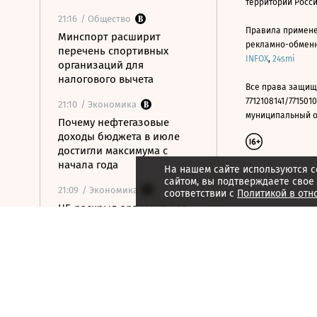
территории Росс
21:16
/ Общество
Правила примене
Минспорт расширит
рекламно-обменно
перечень спортивных
INFOX
,
24smi
организаций для
налогового вычета
Все права защищ
7712108141/7715010
21:10
/ Экономика
муниципальный окр
Почему нефтегазовые
доходы бюджета в июле
достигли максимума с
начала года
На нашем сайте используются c
сайтом, вы подтверждаете свое
21:09
/ Экономика
соответствии с
Политикой в отн
ЦБ раскрыл аргументы за
сохранение ставки на
последнем заседании
21:08
/ Технологии
Госзаказчикам хотят
закрыть лазейки для
закупок иностранной