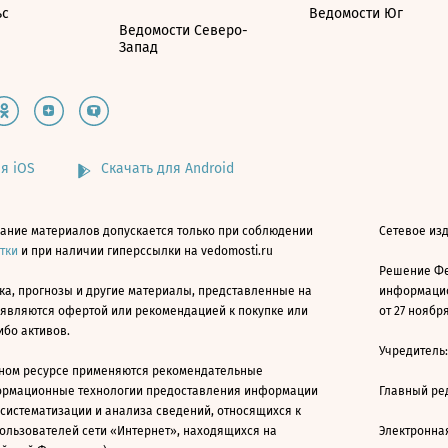
ьс
Ведомости Юг
Ведомости Северо-
Запад
я iOS
Скачать для Android
ание материалов допускается только при соблюдении
Сетевое изд
атки
и при наличии гиперссылки на vedomosti.ru
Решение Фе
ка, прогнозы и другие материалы, представленные на
информацио
 являются офертой или рекомендацией к покупке или
от 27 ноября
ибо активов.
Учредитель
ном ресурсе применяются рекомендательные
ормационные технологии предоставления информации
Главный ре
 систематизации и анализа сведений, относящихся к
ользователей сети «Интернет», находящихся на
Электронна