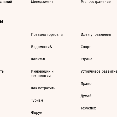
мпаний
Менеджмент
Распространение
ты
Правила торговли
Идеи управления
Ведомости&
Спорт
Капитал
Страна
ть
Инновации и
Устойчивое развити
технологии
Право
Как потратить
Думай
Туризм
Техуспех
Форум