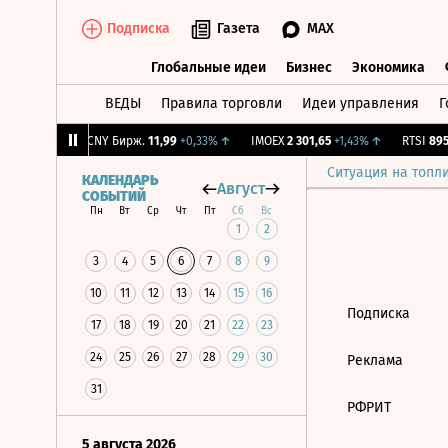
Подписка
Газета
MAX
Глобальные идеи
Бизнес
Экономика
ВЕДЫ
Правила торговли
Идеи управления
Г
Глобальные идеи
Бизнес
Экономик
4
+2,09%
↑
CNY Бирж.
11,99
+0,33%
↑
IMOEX
2 301,65
+1,43%
↑
RTSI
895,
Ситуация на топл
КАЛЕНДАРЬ
Август
СОБЫТИЙ
Пн
Вт
Ср
Чт
Пт
Сб
Вс
1
2
3
4
5
6
7
8
9
10
11
12
13
14
15
16
Подписка
17
18
19
20
21
22
23
24
25
26
27
28
29
30
Реклама
31
РФРИТ
5 августа 2026