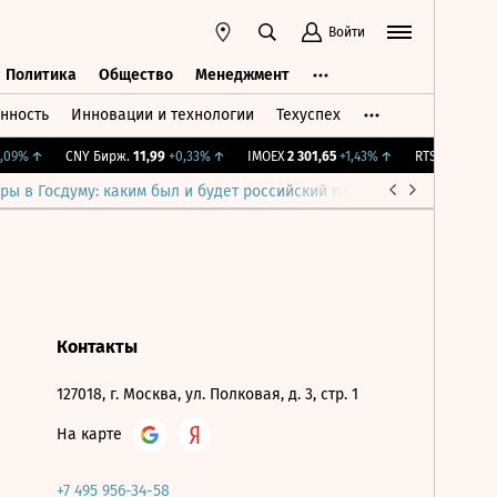
Войти
Политика
Общество
Менеджмент
нность
Инновации и технологии
Техуспех
ть
Политика
Общество
Менеджмент
09%
↑
CNY Бирж.
11,99
+0,33%
↑
IMOEX
2 301,65
+1,43%
↑
RTSI
895,93
+1
ры в Госдуму: каким был и будет российский парламент
Война н
Контакты
127018, г. Москва, ул. Полковая, д. 3, стр. 1
На карте
+7 495 956-34-58