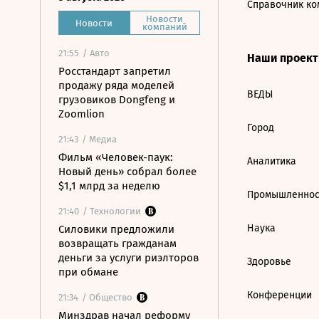
Справочник ко
Новости
Новости
компаний
21:55
/ Авто
Наши проек
Росстандарт запретил
продажу ряда моделей
ВЕДЫ
грузовиков Dongfeng и
Zoomlion
Город
21:43
/ Медиа
Фильм «Человек-паук:
Аналитика
Новый день» собрал более
$1,1 млрд за неделю
Промышленнос
21:40
/ Технологии
Наука
Силовики предложили
возвращать гражданам
деньги за услуги риэлторов
Здоровье
при обмане
Конференции
21:34
/ Общество
Минздрав начал реформу