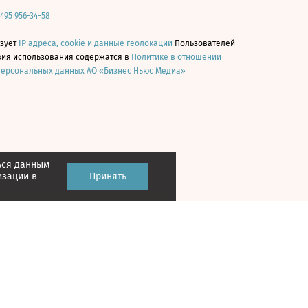
 495 956-34-58
ьзует
IP адреса, cookie и данные геолокации
Пользователей
овия использования содержатся в
Политике в отношении
персональных данных АО «Бизнес Ньюс Медиа»
ься данным
Принять
изации в