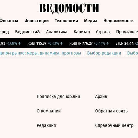
Финансы
Инвестиции
Технологии
Медиа
Недвижимость
ород
Ведомости&
Аналитика
Капитал
Страна
Промышле
а
Финансы
Инвестиции
Технологии
Медиа
Недвижимос
93
+1,68%
↑
RGBI
115,37
+0,43%
↑
RGBITR
776,27
+0,44%
↑
ETLN
24,44
+2,
ивном рынке: меры, динамика, прогнозы
Выбор редакции
Выбо
Подписка для юр.лиц
Архив
О компании
Обратная связь
Редакция
Справочный центр