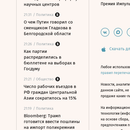
Премия Импул
научных центров
21:31
/ Политика
О чем Путин говорил со
сменщиком Гладкова в
Белгородской области
21:26
/ Политика
Скачать дл
Как партии
распределились в
бюллетене на выборах в
Любое использов
Госдуму
правил перепеч
21:21
/ Общество
Новости, аналити
Число рабочих въездов в
данном сайте, не
РФ граждан Центральной
продаже каких-л
Азии сократилось на 15%
На информацион
21:19
/ Политика
технологии (инф
Bloomberg: Трамп
на основе сбора,
готовится ввести пошлины
предпочтениям п
на импорт поликремния