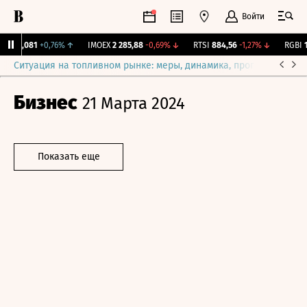
Войти
ж.
12,081
+0,76%
↑
IMOEX
2 285,88
-0,69%
↓
RTSI
884,56
-1,27%
↓
RGBI
11
Ситуация на топливном рынке: меры, динамика, прогнозы
Выб
Бизнес
21 Марта 2024
Показать еще