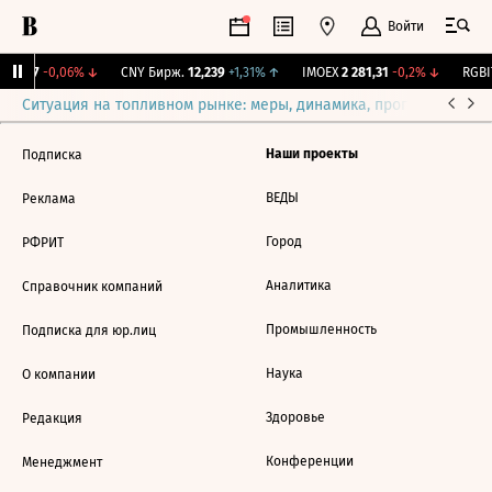
Войти
115,17
-0,06%
↓
CNY Бирж.
12,239
+1,31%
↑
IMOEX
2 281,31
-0,2%
↓
RGBIT
Ситуация на топливном рынке: меры, динамика, прогнозы
Выб
Наши проекты
Подписка
ВЕДЫ
Реклама
Город
РФРИТ
Аналитика
Справочник компаний
Промышленность
Подписка для юр.лиц
Наука
О компании
Здоровье
Редакция
Конференции
Менеджмент