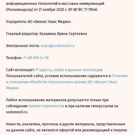
информационных технологий и массовых коммуникаций
(Роскомнадзор) от 27 ноября 2020 г. ЭЛ № ФС 77-79546
Учредитель: АО «Бизнес Ньюс Медиа»
Главный редактор: Казьмина Ирина Сергеевна
Электронная почта:
news@vedomosti.ru
Телефон:
+7 495 956-34-58
Сайт использует
IP адреса, cookie и данные геолокации
Пользователей сайта, условия использования содержатся в
Политике
в отношении обработки персональных данных АО «Бизнес Ньюс
Медиа»
Любое использование материалов допускается только при
соблюдении
правил перепечатки
и при наличии гиперссылки на
vedomosti.ru
Новости, аналитика, прогнозы и другие материалы, представленные
на данном сайте, не являются офертой или рекомендацией к покупке