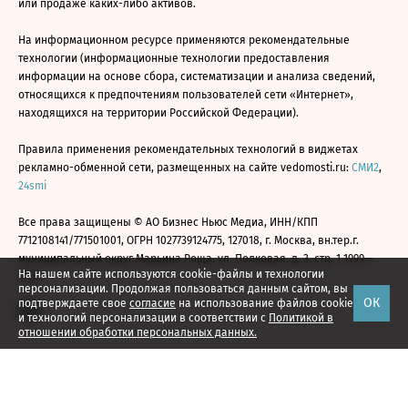
или продаже каких-либо активов.
На информационном ресурсе применяются рекомендательные
технологии (информационные технологии предоставления
информации на основе сбора, систематизации и анализа сведений,
относящихся к предпочтениям пользователей сети «Интернет»,
находящихся на территории Российской Федерации).
Правила применения рекомендательных технологий в виджетах
рекламно-обменной сети, размещенных на сайте vedomosti.ru:
СМИ2
,
24smi
Все права защищены © АО Бизнес Ньюс Медиа, ИНН/КПП
7712108141/771501001, ОГРН 1027739124775, 127018, г. Москва, вн.тер.г.
муниципальный округ Марьина Роща, ул. Полковая, д. 3, стр. 1 1999—
На нашем сайте используются cookie-файлы и технологии
2026
персонализации. Продолжая пользоваться данным сайтом, вы
ОК
подтверждаете свое
согласие
на использование файлов cookie
и технологий персонализации в соответствии с
Политикой в
отношении обработки персональных данных.