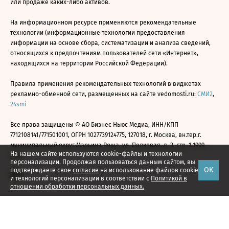
или продаже каких-либо активов.
На информационном ресурсе применяются рекомендательные
технологии (информационные технологии предоставления
информации на основе сбора, систематизации и анализа сведений,
относящихся к предпочтениям пользователей сети «Интернет»,
находящихся на территории Российской Федерации).
Правила применения рекомендательных технологий в виджетах
рекламно-обменной сети, размещенных на сайте vedomosti.ru:
СМИ2
,
24smi
Все права защищены © АО Бизнес Ньюс Медиа, ИНН/КПП
7712108141/771501001, ОГРН 1027739124775, 127018, г. Москва, вн.тер.г.
муниципальный округ Марьина Роща, ул. Полковая, д. 3, стр. 1 1999—
На нашем сайте используются cookie-файлы и технологии
2026
персонализации. Продолжая пользоваться данным сайтом, вы
ОК
подтверждаете свое
согласие
на использование файлов cookie
и технологий персонализации в соответствии с
Политикой в
отношении обработки персональных данных.