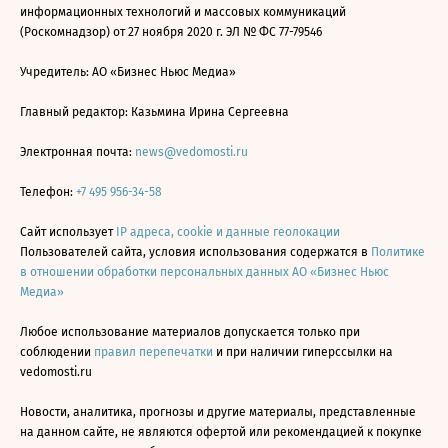
информационных технологий и массовых коммуникаций
(Роскомнадзор) от 27 ноября 2020 г. ЭЛ № ФС 77-79546
Учредитель: АО «Бизнес Ньюс Медиа»
Главный редактор: Казьмина Ирина Сергеевна
Электронная почта:
news@vedomosti.ru
Телефон:
+7 495 956-34-58
Сайт использует
IP адреса, cookie и данные геолокации
Пользователей сайта, условия использования содержатся в
Политике
в отношении обработки персональных данных АО «Бизнес Ньюс
Медиа»
Любое использование материалов допускается только при
соблюдении
правил перепечатки
и при наличии гиперссылки на
vedomosti.ru
Новости, аналитика, прогнозы и другие материалы, представленные
на данном сайте, не являются офертой или рекомендацией к покупке