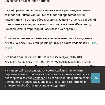
или продаже каких-либо активов.
На информационном ресурсе применяются рекомендательные
технологии (информационные технологии предоставления
информации на основе сбора, систематизации и анализа сведений,
относящихся к предпочтениям пользователей сети «Интернет»,
находящихся на территории Российской Федерации).
Правила применения рекомендательных технологий в виджетах
рекламно-обменной сети, размещенных на сайте vedomosti.ru:
СМИ2
,
24smi
Все права защищены © АО Бизнес Ньюс Медиа, ИНН/КПП
7712108141/771501001, ОГРН 1027739124775, 127018, г. Москва, вн.тер.г.
муниципальный округ Марьина Роща, ул. Полковая, д. 3, стр. 1 1999—
На нашем сайте используются cookie-файлы и технологии
2026
персонализации. Продолжая пользоваться данным сайтом, вы
ОК
подтверждаете свое
согласие
на использование файлов cookie
и технологий персонализации в соответствии с
Политикой в
отношении обработки персональных данных.