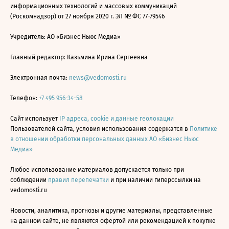
информационных технологий и массовых коммуникаций
(Роскомнадзор) от 27 ноября 2020 г. ЭЛ № ФС 77-79546
Учредитель: АО «Бизнес Ньюс Медиа»
Главный редактор: Казьмина Ирина Сергеевна
Электронная почта:
news@vedomosti.ru
Телефон:
+7 495 956-34-58
Сайт использует
IP адреса, cookie и данные геолокации
Пользователей сайта, условия использования содержатся в
Политике
в отношении обработки персональных данных АО «Бизнес Ньюс
Медиа»
Любое использование материалов допускается только при
соблюдении
правил перепечатки
и при наличии гиперссылки на
vedomosti.ru
Новости, аналитика, прогнозы и другие материалы, представленные
на данном сайте, не являются офертой или рекомендацией к покупке