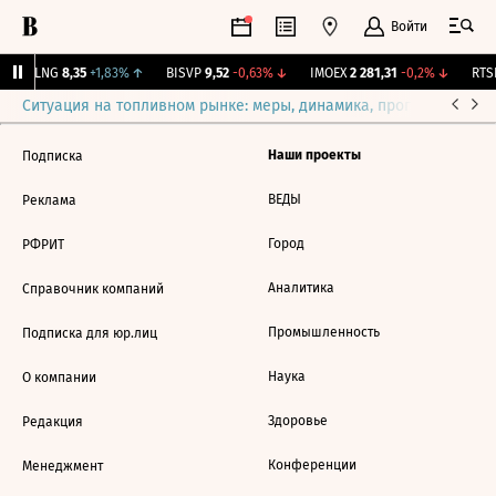
Войти
BLNG
8,35
+1,83%
↑
BISVP
9,52
-0,63%
↓
IMOEX
2 281,31
-0,2%
↓
RTSI
Ситуация на топливном рынке: меры, динамика, прогнозы
Выб
Наши проекты
Подписка
ВЕДЫ
Реклама
Город
РФРИТ
Аналитика
Справочник компаний
Промышленность
Подписка для юр.лиц
Наука
О компании
Здоровье
Редакция
Конференции
Менеджмент