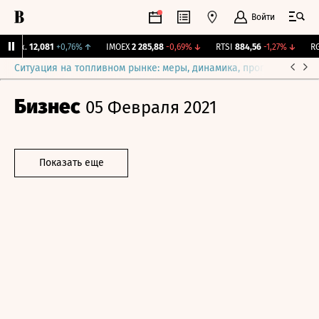
Войти
Бирж.
12,081
+0,76%
↑
IMOEX
2 285,88
-0,69%
↓
RTSI
884,56
-1,27%
↓
RGB
Ситуация на топливном рынке: меры, динамика, прогнозы
Выб
Бизнес
05 Февраля 2021
Показать еще