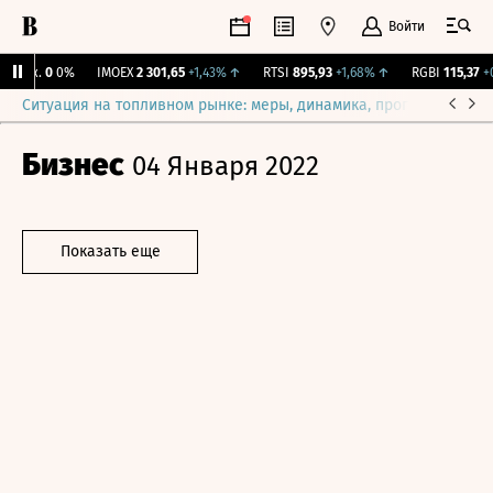
Войти
Бирж.
0
0%
IMOEX
2 301,65
+1,43%
↑
RTSI
895,93
+1,68%
↑
RGBI
115,37
+0,
Ситуация на топливном рынке: меры, динамика, прогнозы
Выб
Бизнес
04 Января 2022
Показать еще