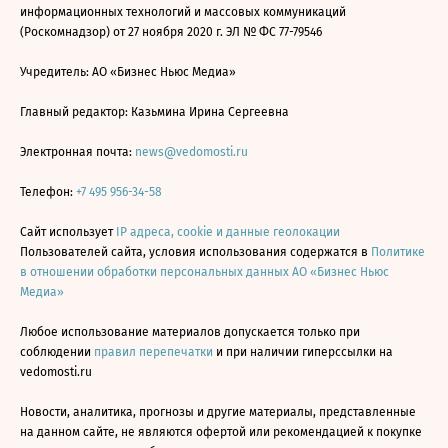
информационных технологий и массовых коммуникаций
(Роскомнадзор) от 27 ноября 2020 г. ЭЛ № ФС 77-79546
Учредитель: АО «Бизнес Ньюс Медиа»
Главный редактор: Казьмина Ирина Сергеевна
Электронная почта:
news@vedomosti.ru
Телефон:
+7 495 956-34-58
Сайт использует
IP адреса, cookie и данные геолокации
Пользователей сайта, условия использования содержатся в
Политике
в отношении обработки персональных данных АО «Бизнес Ньюс
Медиа»
Любое использование материалов допускается только при
соблюдении
правил перепечатки
и при наличии гиперссылки на
vedomosti.ru
Новости, аналитика, прогнозы и другие материалы, представленные
на данном сайте, не являются офертой или рекомендацией к покупке