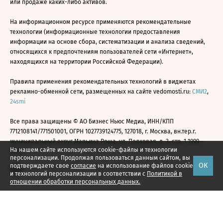
или продаже каких-либо активов.
На информационном ресурсе применяются рекомендательные
технологии (информационные технологии предоставления
информации на основе сбора, систематизации и анализа сведений,
относящихся к предпочтениям пользователей сети «Интернет»,
находящихся на территории Российской Федерации).
Правила применения рекомендательных технологий в виджетах
рекламно-обменной сети, размещенных на сайте vedomosti.ru:
СМИ2
,
24smi
Все права защищены © АО Бизнес Ньюс Медиа, ИНН/КПП
7712108141/771501001, ОГРН 1027739124775, 127018, г. Москва, вн.тер.г.
муниципальный округ Марьина Роща, ул. Полковая, д. 3, стр. 1 1999—
На нашем сайте используются cookie-файлы и технологии
2026
персонализации. Продолжая пользоваться данным сайтом, вы
ОК
подтверждаете свое
согласие
на использование файлов cookie
и технологий персонализации в соответствии с
Политикой в
отношении обработки персональных данных.