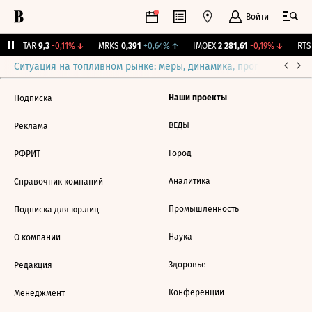
Войти
UTAR
9,3
-0,11%
↓
MRKS
0,391
+0,64%
↑
IMOEX
2 281,61
-0,19%
↓
RTSI
Ситуация на топливном рынке: меры, динамика, прогнозы
Выб
Наши проекты
Подписка
ВЕДЫ
Реклама
Город
РФРИТ
Аналитика
Справочник компаний
Промышленность
Подписка для юр.лиц
Наука
О компании
Здоровье
Редакция
Конференции
Менеджмент