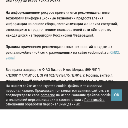
или продаже каких-либо активов.
На информационном ресурсе применяются рекомендательные
технологии (информационные технологии предоставления
информации на основе сбора, систематизации и анализа сведений,
относящихся к предпочтениям пользователей сети «Интернет»,
находящихся на территории Российской Федерации).
Правила применения рекомендательных технологий в виджетах
рекламно-обменной сети, размещенных на сайте vedomosti.ru:
СМИ2
,
24smi
Все права защищены © АО Бизнес Ньюс Медиа, ИНН/КПП
7712108141/771501001, ОГРН 1027739124775, 127018, г. Москва, вн.тер.г.
муниципальный округ Марьина Роща, ул. Полковая, д. 3, стр. 1 1999—
На нашем сайте используются cookie-файлы и технологии
2026
персонализации. Продолжая пользоваться данным сайтом, вы
ОК
подтверждаете свое
согласие
на использование файлов cookie
и технологий персонализации в соответствии с
Политикой в
отношении обработки персональных данных.