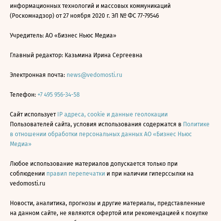
информационных технологий и массовых коммуникаций
(Роскомнадзор) от 27 ноября 2020 г. ЭЛ № ФС 77-79546
Учредитель: АО «Бизнес Ньюс Медиа»
Главный редактор: Казьмина Ирина Сергеевна
Электронная почта:
news@vedomosti.ru
Телефон:
+7 495 956-34-58
Сайт использует
IP адреса, cookie и данные геолокации
Пользователей сайта, условия использования содержатся в
Политике
в отношении обработки персональных данных АО «Бизнес Ньюс
Медиа»
Любое использование материалов допускается только при
соблюдении
правил перепечатки
и при наличии гиперссылки на
vedomosti.ru
Новости, аналитика, прогнозы и другие материалы, представленные
на данном сайте, не являются офертой или рекомендацией к покупке