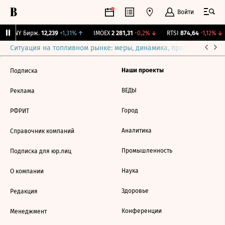
Войти
CNY Бирж.
12,239
+1,31%
↑
IMOEX
2 281,31
-0,2%
↓
RTSI
874,64
-1,12%
↓
Ситуация на топливном рынке: меры, динамика, прогнозы
Выб
Наши проекты
Подписка
ВЕДЫ
Реклама
Город
РФРИТ
Аналитика
Справочник компаний
Промышленность
Подписка для юр.лиц
Наука
О компании
Здоровье
Редакция
Конференции
Менеджмент