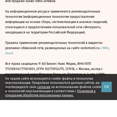
или продаже каких-либо активов.
На информационном ресурсе применяются рекомендательные
технологии (информационные технологии предоставления
информации на основе сбора, систематизации и анализа сведений,
относящихся к предпочтениям пользователей сети «Интернет»,
находящихся на территории Российской Федерации).
Правила применения рекомендательных технологий в виджетах
рекламно-обменной сети, размещенных на сайте vedomosti.ru:
СМИ2
,
24smi
Все права защищены © АО Бизнес Ньюс Медиа, ИНН/КПП
7712108141/771501001, ОГРН 1027739124775, 127018, г. Москва, вн.тер.г.
муниципальный округ Марьина Роща, ул. Полковая, д. 3, стр. 1 1999—
На нашем сайте используются cookie-файлы и технологии
2026
персонализации. Продолжая пользоваться данным сайтом, вы
ОК
подтверждаете свое
согласие
на использование файлов cookie
и технологий персонализации в соответствии с
Политикой в
отношении обработки персональных данных.