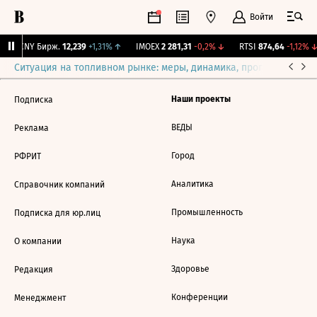
Войти
↓
CNY Бирж.
12,239
+1,31%
↑
IMOEX
2 281,31
-0,2%
↓
RTSI
874,64
-1,12%
↓
Ситуация на топливном рынке: меры, динамика, прогнозы
Выб
Наши проекты
Подписка
ВЕДЫ
Реклама
Город
РФРИТ
Аналитика
Справочник компаний
Промышленность
Подписка для юр.лиц
Наука
О компании
Здоровье
Редакция
Конференции
Менеджмент