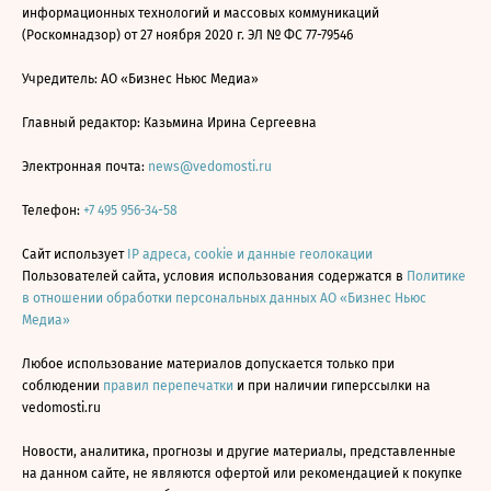
информационных технологий и массовых коммуникаций
(Роскомнадзор) от 27 ноября 2020 г. ЭЛ № ФС 77-79546
Учредитель: АО «Бизнес Ньюс Медиа»
Главный редактор: Казьмина Ирина Сергеевна
Электронная почта:
news@vedomosti.ru
Телефон:
+7 495 956-34-58
Сайт использует
IP адреса, cookie и данные геолокации
Пользователей сайта, условия использования содержатся в
Политике
в отношении обработки персональных данных АО «Бизнес Ньюс
Медиа»
Любое использование материалов допускается только при
соблюдении
правил перепечатки
и при наличии гиперссылки на
vedomosti.ru
Новости, аналитика, прогнозы и другие материалы, представленные
на данном сайте, не являются офертой или рекомендацией к покупке