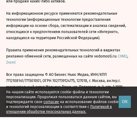
или продаже каких-либо активов.
На информационном ресурсе применяются рекомендательные
технологии (информационные технологии предоставления
информации на основе сбора, систематизации и анализа сведений,
относящихся к предпочтениям пользователей сети «Интернет»,
находящихся на территории Российской Федерации).
Правила применения рекомендательных технологий в виджетах
рекламно-обменной сети, размещенных на сайте vedomosti.ru:
СМИ2
,
24smi
Все права защищены © АО Бизнес Ньюс Медиа, ИНН/КПП
7712108141/771501001, ОГРН 1027739124775, 127018, г. Москва, вн.тер.г.
муниципальный округ Марьина Роща, ул. Полковая, д. 3, стр. 1 1999—
На нашем сайте используются cookie-файлы и технологии
2026
персонализации. Продолжая пользоваться данным сайтом, вы
ОК
подтверждаете свое
согласие
на использование файлов cookie
и технологий персонализации в соответствии с
Политикой в
отношении обработки персональных данных.