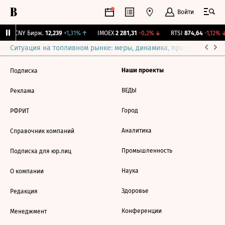
Войти
↑
CNY Бирж.
12,239
+1,31%
↑
IMOEX
2 281,31
-0,2%
↓
RTSI
874,64
-1,12%
↓
Ситуация на топливном рынке: меры, динамика, прогнозы
Выб
Наши проекты
Подписка
ВЕДЫ
Реклама
Город
РФРИТ
Аналитика
Справочник компаний
Промышленность
Подписка для юр.лиц
Наука
О компании
Здоровье
Редакция
Конференции
Менеджмент