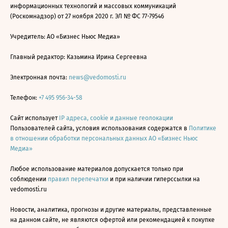
информационных технологий и массовых коммуникаций
(Роскомнадзор) от 27 ноября 2020 г. ЭЛ № ФС 77-79546
Учредитель: АО «Бизнес Ньюс Медиа»
Главный редактор: Казьмина Ирина Сергеевна
Электронная почта:
news@vedomosti.ru
Телефон:
+7 495 956-34-58
Сайт использует
IP адреса, cookie и данные геолокации
Пользователей сайта, условия использования содержатся в
Политике
в отношении обработки персональных данных АО «Бизнес Ньюс
Медиа»
Любое использование материалов допускается только при
соблюдении
правил перепечатки
и при наличии гиперссылки на
vedomosti.ru
Новости, аналитика, прогнозы и другие материалы, представленные
на данном сайте, не являются офертой или рекомендацией к покупке