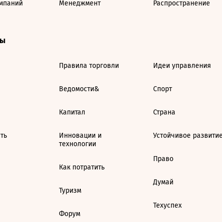
мпаний
Менеджмент
Распространение
ты
Правила торговли
Идеи управления
Ведомости&
Спорт
Капитал
Страна
ть
Инновации и
Устойчивое развити
технологии
Право
Как потратить
Думай
Туризм
Техуспех
Форум