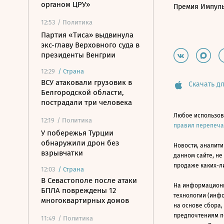
органом ЦРУ»
Премия Импул
12:53
/ Политика
Партия «Тиса» выдвинула
экс-главу Верховного суда в
президенты Венгрии
12:29
/
Страна
ВСУ атаковали грузовик в
Скачать дл
Белгородской области,
пострадали три человека
Любое использов
12:19
/ Политика
правил перепеч
У побережья Турции
обнаружили дрон без
Новости, аналити
взрывчатки
данном сайте, не
продаже каких-л
12:03
/
Страна
В Севастополе после атаки
На информацион
БПЛА повреждены 12
технологии (инф
многоквартирных домов
на основе сбора,
предпочтениям п
11:49
/ Политика