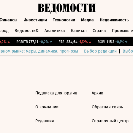
Финансы
Инвестиции
Технологии
Медиа
Недвижимость
ород
Ведомости&
Аналитика
Капитал
Страна
Промышле
а
Финансы
Инвестиции
Технологии
Медиа
Недвижимос
,2%
↓
RGBITR
777,11
+0,2%
↑
RTSI
874,64
-1,12%
↓
RGBI
115,3
+0,1%
↑
ивном рынке: меры, динамика, прогнозы
Выбор редакции
Выбо
Подписка для юр.лиц
Архив
О компании
Обратная связь
Редакция
Справочный центр