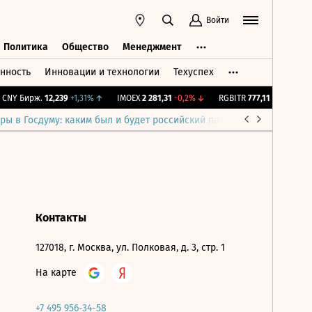
Войти
Политика
Общество
Менеджмент
нность
Инновации и технологии
Техуспех
ть
Политика
Общество
Менеджмент
CNY Бирж.
12,239
+1,31%
↑
IMOEX
2 281,31
-0,2%
↓
RGBITR
777,11
+0,2%
↑
ры в Госдуму: каким был и будет российский парламент
Война н
Контакты
127018, г. Москва, ул. Полковая, д. 3, стр. 1
На карте
+7 495 956-34-58