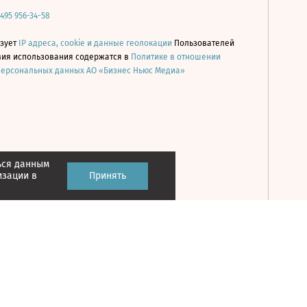
 495 956-34-58
ьзует
IP адреса, cookie и данные геолокации
Пользователей
овия использования содержатся в
Политике в отношении
персональных данных АО «Бизнес Ньюс Медиа»
ься данным
Принять
изации в