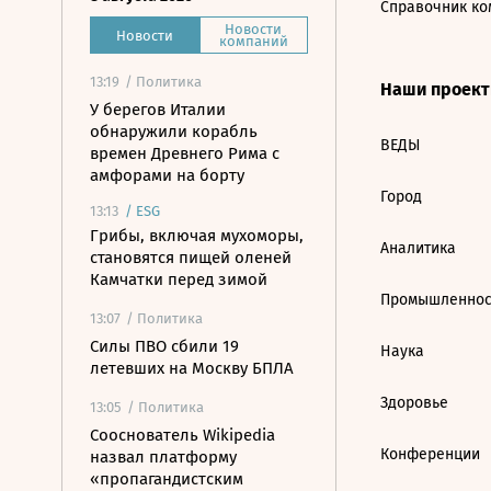
Справочник ко
Новости
Новости
компаний
13:19
/ Политика
Наши проек
У берегов Италии
обнаружили корабль
ВЕДЫ
времен Древнего Рима с
амфорами на борту
Город
13:13
/
ESG
Грибы, включая мухоморы,
Аналитика
становятся пищей оленей
Камчатки перед зимой
Промышленнос
13:07
/ Политика
Силы ПВО сбили 19
Наука
летевших на Москву БПЛА
Здоровье
13:05
/ Политика
Сооснователь Wikipedia
Конференции
назвал платформу
«пропагандистским