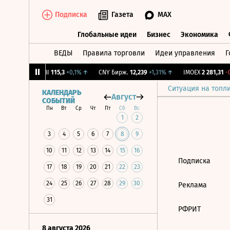
Подписка
Газета
MAX
Глобальные идеи
Бизнес
Экономика
ВЕДЫ
Правила торговли
Идеи управления
Г
Глобальные идеи
Бизнес
Экономик
-1,12%
↓
RGBI
115,3
+0,1%
↑
CNY Бирж.
12,239
+1,31%
↑
IMOEX
2 281,31
-0
Ситуация на топл
КАЛЕНДАРЬ
Август
СОБЫТИЙ
Пн
Вт
Ср
Чт
Пт
Сб
Вс
1
2
3
4
5
6
7
8
9
10
11
12
13
14
15
16
Подписка
17
18
19
20
21
22
23
24
25
26
27
28
29
30
Реклама
31
РФРИТ
8 августа 2026