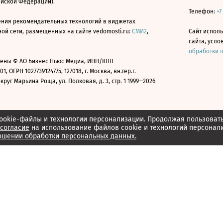
ийской Федерации).
Телефон:
+7
ния рекомендательных технологий в виджетах
й сети, размещенных на сайте vedomosti.ru:
СМИ2
,
Сайт испол
сайта, усл
обработки 
ены © АО Бизнес Ньюс Медиа, ИНН/КПП
01, ОГРН 1027739124775, 127018, г. Москва, вн.тер.г.
уг Марьина Роща, ул. Полковая, д. 3, стр. 1 1999—2026
ookie-файлы и технологии персонализации. Продолжая пользоват
согласие
на использование файлов cookie и технологий персонал
ошении обработки персональных данных.