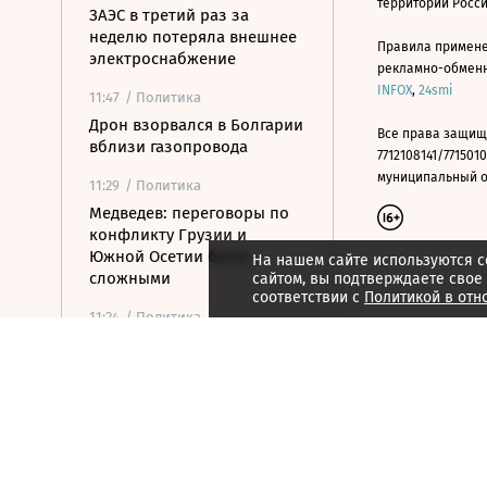
территории Росс
ЗАЭС в третий раз за
неделю потеряла внешнее
Правила примене
электроснабжение
рекламно-обменно
INFOX
,
24smi
11:47
/ Политика
Дрон взорвался в Болгарии
Все права защищ
вблизи газопровода
7712108141/7715010
муниципальный окр
11:29
/ Политика
Медведев: переговоры по
конфликту Грузии и
Южной Осетии были
На нашем сайте используются c
сложными
сайтом, вы подтверждаете свое
соответствии с
Политикой в отн
11:24
/ Политика
Index: Сийярто
заподозрили во
взяточничестве
11:09
/ Политика
Турция ограничила проход
судов в Черное море через