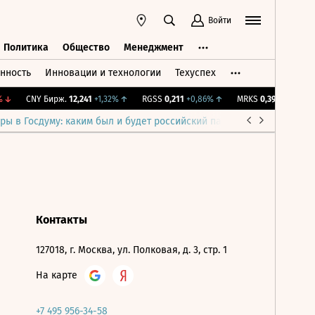
Войти
Политика
Общество
Менеджмент
нность
Инновации и технологии
Техуспех
ть
Политика
Общество
Менеджмент
↓
CNY Бирж.
12,241
+1,32%
↑
RGSS
0,211
+0,86%
↑
MRKS
0,391
+0,64%
↑
ры в Госдуму: каким был и будет российский парламент
Война н
Контакты
127018, г. Москва, ул. Полковая, д. 3, стр. 1
На карте
+7 495 956-34-58