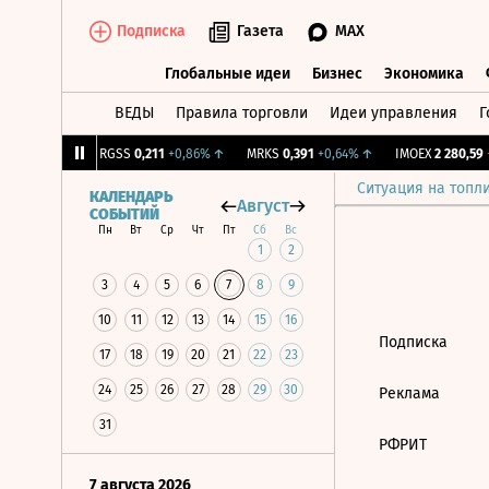
Подписка
Газета
MAX
Глобальные идеи
Бизнес
Экономика
ВЕДЫ
Правила торговли
Идеи управления
Г
Глобальные идеи
Бизнес
Экономик
241
+1,32%
↑
RGSS
0,211
+0,86%
↑
MRKS
0,391
+0,64%
↑
IMOEX
2 280,59
-
Ситуация на топл
КАЛЕНДАРЬ
Август
СОБЫТИЙ
Пн
Вт
Ср
Чт
Пт
Сб
Вс
1
2
3
4
5
6
7
8
9
10
11
12
13
14
15
16
Подписка
17
18
19
20
21
22
23
24
25
26
27
28
29
30
Реклама
31
РФРИТ
7 августа 2026