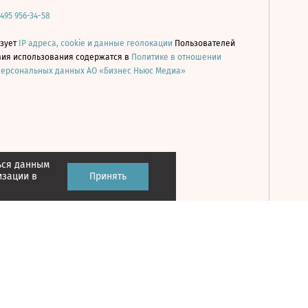
 495 956-34-58
ьзует
IP адреса, cookie и данные геолокации
Пользователей
овия использования содержатся в
Политике в отношении
персональных данных АО «Бизнес Ньюс Медиа»
ься данным
Принять
изации в