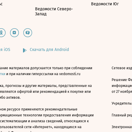
ьс
Ведомости Юг
Ведомости Северо-
Запад
я iOS
Скачать для Android
ание материалов допускается только при соблюдении
Сетевое изд
атки
и при наличии гиперссылки на vedomosti.ru
Решение Фе
ка, прогнозы и другие материалы, представленные на
информацио
 являются офертой или рекомендацией к покупке или
от 27 ноября
ибо активов.
Учредитель
ном ресурсе применяются рекомендательные
ормационные технологии предоставления информации
Главный ре
 систематизации и анализа сведений, относящихся к
ользователей сети «Интернет», находящихся на
Электронна