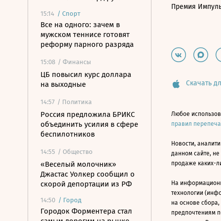
Премия Импул
15:14
/
Спорт
Все на одного: зачем в
мужском теннисе готовят
реформу парного разряда
15:08
/ Финансы
ЦБ повысил курс доллара
Скачать дл
на выходные
14:57
/ Политика
Россия предложила БРИКС
Любое использов
объединить усилия в сфере
правил перепеч
беспилотников
Новости, аналити
14:55
/ Общество
данном сайте, не
«Веселый молочник»
продаже каких-л
Джастас Уолкер сообщил о
скорой депортации из РФ
На информацион
технологии (инф
14:50
/
Город
на основе сбора,
Городок Форментера стал
предпочтениям п