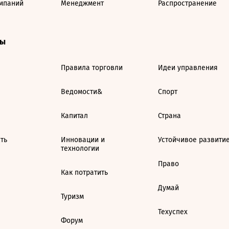
мпаний
Менеджмент
Распространение
ты
Правила торговли
Идеи управления
Ведомости&
Спорт
Капитал
Страна
ть
Инновации и
Устойчивое развити
технологии
Право
Как потратить
Думай
Туризм
Техуспех
Форум