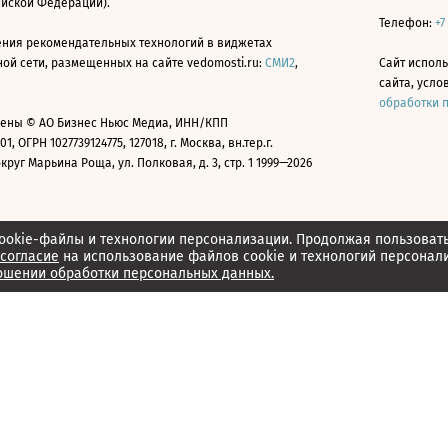
ийской Федерации).
Телефон:
+7
ния рекомендательных технологий в виджетах
й сети, размещенных на сайте vedomosti.ru:
СМИ2
,
Сайт испол
сайта, усл
обработки 
ены © АО Бизнес Ньюс Медиа, ИНН/КПП
01, ОГРН 1027739124775, 127018, г. Москва, вн.тер.г.
уг Марьина Роща, ул. Полковая, д. 3, стр. 1 1999—2026
ookie-файлы и технологии персонализации. Продолжая пользоват
согласие
на использование файлов cookie и технологий персонал
ошении обработки персональных данных.