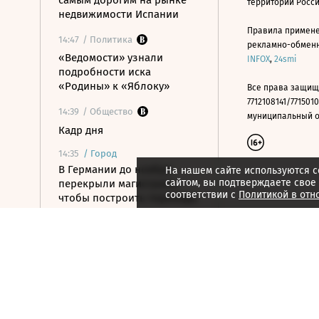
самым дорогим на рынке
территории Росс
недвижимости Испании
Правила примене
14:47
/ Политика
рекламно-обменно
«Ведомости» узнали
INFOX
,
24smi
подробности иска
«Родины» к «Яблоку»
Все права защищ
7712108141/7715010
14:39
/ Общество
муниципальный окр
Кадр дня
14:35
/
Город
В Германии до ноября
На нашем сайте используются c
сайтом, вы подтверждаете свое
перекрыли магистраль,
соответствии с
Политикой в отн
чтобы построить переходы
для лягушек
14:34
/ Политика
США начали изымать
Patriot у Европы, чтобы
восполнить нехватку
вооружений