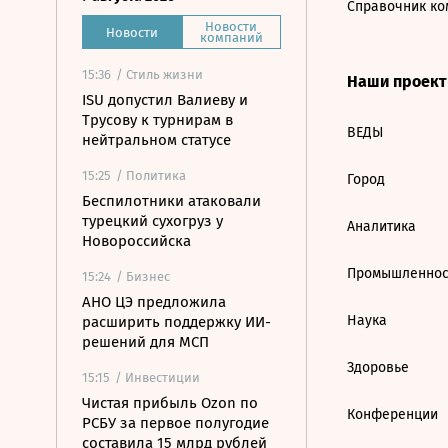
Справочник ко
Новости
Новости
компаний
15:36
/ Стиль жизни
Наши проек
ISU допустил Валиеву и
Трусову к турнирам в
ВЕДЫ
нейтральном статусе
15:25
/ Политика
Город
Беспилотники атаковали
турецкий сухогруз у
Аналитика
Новороссийска
Промышленнос
15:24
/ Бизнес
АНО ЦЭ предложила
Наука
расширить поддержку ИИ-
решений для МСП
Здоровье
15:15
/ Инвестиции
Чистая прибыль Ozon по
Конференции
РСБУ за первое полугодие
составила 15 млрд рублей