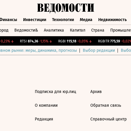
Финансы
Инвестиции
Технологии
Медиа
Недвижимость
ород
Ведомости&
Аналитика
Капитал
Страна
Промышле
а
Финансы
Инвестиции
Технологии
Медиа
Недвижимос
0,23%
↓
RTSI
874,36
-1,15%
↓
RGBI
115,18
-0,05%
↓
RGBITR
775,59
-0,02%
ивном рынке: меры, динамика, прогнозы
Выбор редакции
Выбо
Подписка для юр.лиц
Архив
О компании
Обратная связь
Редакция
Справочный центр