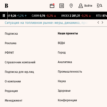
Войти
UTAR
9,26
+1,2%
↑
CARM
0,76
-0,2%
↓
IMOEX
2 281,31
-0,2%
↓
RTSI
874
Ситуация на топливном рынке: меры, динамика, прогнозы
Выб
Наши проекты
Подписка
ВЕДЫ
Реклама
Город
РФРИТ
Аналитика
Справочник компаний
Промышленность
Подписка для юр.лиц
Наука
О компании
Здоровье
Редакция
Конференции
Менеджмент