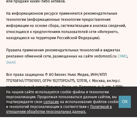
или продаже каких-либо активов.
На информационном ресурсе применяются рекомендательные
технологии (информационные технологии предоставления
информации на основе сбора, систематизации и анализа сведений,
относящихся к предпочтениям пользователей сети «Интернет»,
находящихся на территории Российской Федерации).
Правила применения рекомендательных технологий в виджетах
рекламно-обменной сети, размещенных на сайте vedomosti.ru:
СМИ2
,
24smi
Все права защищены © АО Бизнес Ньюс Медиа, ИНН/КПП
7712108141/771501001, ОГРН 1027739124775, 127018, г. Москва, вн.тер.г.
муниципальный округ Марьина Роща, ул. Полковая, д. 3, стр. 1 1999—
На нашем сайте используются cookie-файлы и технологии
2026
персонализации. Продолжая пользоваться данным сайтом, вы
ОК
подтверждаете свое
согласие
на использование файлов cookie
и технологий персонализации в соответствии с
Политикой в
отношении обработки персональных данных.