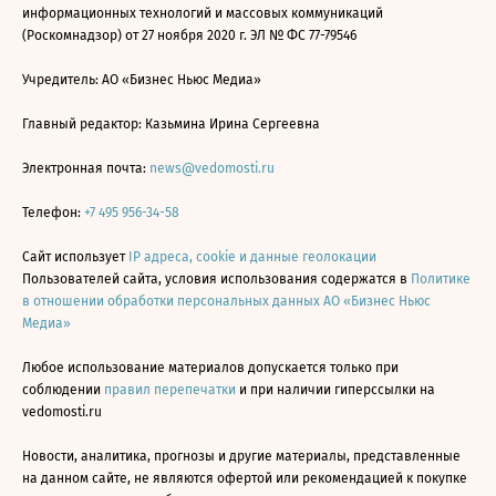
информационных технологий и массовых коммуникаций
(Роскомнадзор) от 27 ноября 2020 г. ЭЛ № ФС 77-79546
Учредитель: АО «Бизнес Ньюс Медиа»
Главный редактор: Казьмина Ирина Сергеевна
Электронная почта:
news@vedomosti.ru
Телефон:
+7 495 956-34-58
Сайт использует
IP адреса, cookie и данные геолокации
Пользователей сайта, условия использования содержатся в
Политике
в отношении обработки персональных данных АО «Бизнес Ньюс
Медиа»
Любое использование материалов допускается только при
соблюдении
правил перепечатки
и при наличии гиперссылки на
vedomosti.ru
Новости, аналитика, прогнозы и другие материалы, представленные
на данном сайте, не являются офертой или рекомендацией к покупке