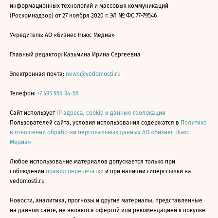
информационных технологий и массовых коммуникаций
(Роскомнадзор) от 27 ноября 2020 г. ЭЛ № ФС 77-79546
Учредитель: АО «Бизнес Ньюс Медиа»
Главный редактор: Казьмина Ирина Сергеевна
Электронная почта:
news@vedomosti.ru
Телефон:
+7 495 956-34-58
Сайт использует
IP адреса, cookie и данные геолокации
Пользователей сайта, условия использования содержатся в
Политике
в отношении обработки персональных данных АО «Бизнес Ньюс
Медиа»
Любое использование материалов допускается только при
соблюдении
правил перепечатки
и при наличии гиперссылки на
vedomosti.ru
Новости, аналитика, прогнозы и другие материалы, представленные
на данном сайте, не являются офертой или рекомендацией к покупке