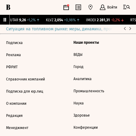
Войти
↑
UTAR
9,26
+1,2%
↑
KLVZ
2,054
+0,98%
↑
IMOEX
2 281,31
-0,2%
↓
RTSI
Ситуация на топливном рынке: меры, динамика, прогнозы
Выб
Наши проекты
Подписка
ВЕДЫ
Реклама
Город
РФРИТ
Аналитика
Справочник компаний
Промышленность
Подписка для юр.лиц
Наука
О компании
Здоровье
Редакция
Конференции
Менеджмент