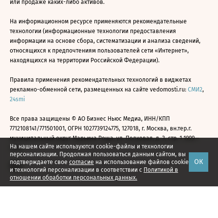
или продаже каких-либо активов.
На информационном ресурсе применяются рекомендательные
технологии (информационные технологии предоставления
информации на основе сбора, систематизации и анализа сведений,
относящихся к предпочтениям пользователей сети «Интернет»,
находящихся на территории Российской Федерации).
Правила применения рекомендательных технологий в виджетах
рекламно-обменной сети, размещенных на сайте vedomosti.ru:
СМИ2
,
24smi
Все права защищены © АО Бизнес Ньюс Медиа, ИНН/КПП
7712108141/771501001, ОГРН 1027739124775, 127018, г. Москва, вн.тер.г.
муниципальный округ Марьина Роща, ул. Полковая, д. 3, стр. 1 1999—
На нашем сайте используются cookie-файлы и технологии
2026
персонализации. Продолжая пользоваться данным сайтом, вы
ОК
подтверждаете свое
согласие
на использование файлов cookie
и технологий персонализации в соответствии с
Политикой в
отношении обработки персональных данных.