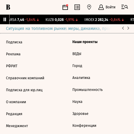
Войти
↑
ARSA
7,46
-1,84%
↓
KUZB
0,028
-1,91%
↓
IMOEX
2 282,34
-0,84%
↓
RT
Ситуация на топливном рынке: меры, динамика, прогнозы
Выб
Наши проекты
Подписка
ВЕДЫ
Реклама
Город
РФРИТ
Аналитика
Справочник компаний
Промышленность
Подписка для юр.лиц
Наука
О компании
Здоровье
Редакция
Конференции
Менеджмент