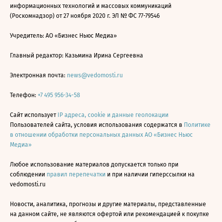
информационных технологий и массовых коммуникаций
(Роскомнадзор) от 27 ноября 2020 г. ЭЛ № ФС 77-79546
Учредитель: АО «Бизнес Ньюс Медиа»
Главный редактор: Казьмина Ирина Сергеевна
Электронная почта:
news@vedomosti.ru
Телефон:
+7 495 956-34-58
Сайт использует
IP адреса, cookie и данные геолокации
Пользователей сайта, условия использования содержатся в
Политике
в отношении обработки персональных данных АО «Бизнес Ньюс
Медиа»
Любое использование материалов допускается только при
соблюдении
правил перепечатки
и при наличии гиперссылки на
vedomosti.ru
Новости, аналитика, прогнозы и другие материалы, представленные
на данном сайте, не являются офертой или рекомендацией к покупке