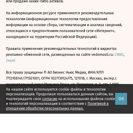
или продаже каких-либо активов.
На информационном ресурсе применяются рекомендательные
технологии (информационные технологии предоставления
информации на основе сбора, систематизации и анализа сведений,
относящихся к предпочтениям пользователей сети «Интернет»,
находящихся на территории Российской Федерации).
Правила применения рекомендательных технологий в виджетах
рекламно-обменной сети, размещенных на сайте vedomosti.ru:
СМИ2
,
24smi
Все права защищены © АО Бизнес Ньюс Медиа, ИНН/КПП
7712108141/771501001, ОГРН 1027739124775, 127018, г. Москва, вн.тер.г.
муниципальный округ Марьина Роща, ул. Полковая, д. 3, стр. 1 1999—
На нашем сайте используются cookie-файлы и технологии
2026
персонализации. Продолжая пользоваться данным сайтом, вы
ОК
подтверждаете свое
согласие
на использование файлов cookie
и технологий персонализации в соответствии с
Политикой в
отношении обработки персональных данных.