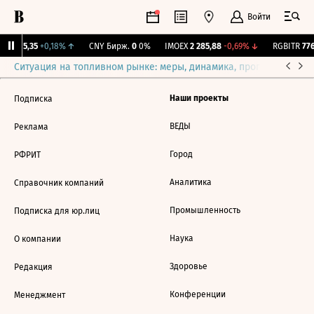
Войти
GBI
115,35
+0,18%
↑
CNY Бирж.
0
0%
IMOEX
2 285,88
-0,69%
↓
RGBITR
776
Ситуация на топливном рынке: меры, динамика, прогнозы
Выб
Наши проекты
Подписка
ВЕДЫ
Реклама
Город
РФРИТ
Аналитика
Справочник компаний
Промышленность
Подписка для юр.лиц
Наука
О компании
Здоровье
Редакция
Конференции
Менеджмент