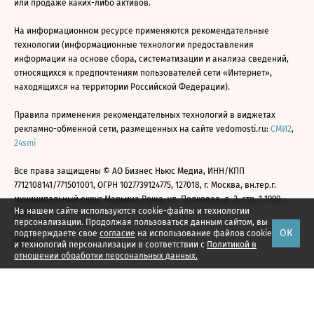
или продаже каких-либо активов.
На информационном ресурсе применяются рекомендательные
технологии (информационные технологии предоставления
информации на основе сбора, систематизации и анализа сведений,
относящихся к предпочтениям пользователей сети «Интернет»,
находящихся на территории Российской Федерации).
Правила применения рекомендательных технологий в виджетах
рекламно-обменной сети, размещенных на сайте vedomosti.ru:
СМИ2
,
24smi
Все права защищены © АО Бизнес Ньюс Медиа, ИНН/КПП
7712108141/771501001, ОГРН 1027739124775, 127018, г. Москва, вн.тер.г.
муниципальный округ Марьина Роща, ул. Полковая, д. 3, стр. 1 1999—
На нашем сайте используются cookie-файлы и технологии
2026
персонализации. Продолжая пользоваться данным сайтом, вы
ОК
подтверждаете свое
согласие
на использование файлов cookie
и технологий персонализации в соответствии с
Политикой в
отношении обработки персональных данных.