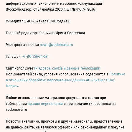
информационных технологий и массовых коммуникаций
(Роскомнадзор) от 27 ноября 2020 г. ЭЛ № ФС 77-79546
Учредитель: АО «Бизнес Ньюс Медиа»
Главный редактор: Казьмина Ирина Сергеевна
Электронная почта:
news@vedomosti.ru
Телефон:
+7 495 956-34-58
Сайт использует
IP адреса, cookie и данные геолокации
Пользователей сайта, условия использования содержатся в
Политике
в отношении обработки персональных данных АО «Бизнес Ньюс
Медиа»
Любое использование материалов допускается только при
соблюдении
правил перепечатки
и при наличии гиперссылки на
vedomosti.ru
Новости, аналитика, прогнозы и другие материалы, представленные
на данном сайте, не являются офертой или рекомендацией к покупке