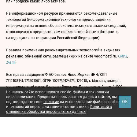
или продаже каких-либо активов.
На информационном ресурсе применяются рекомендательные
технологии (информационные технологии предоставления
информации на основе сбора, систематизации и анализа сведений,
относящихся к предпочтениям пользователей сети «Интернет»,
находящихся на территории Российской Федерации).
Правила применения рекомендательных технологий в виджетах
рекламно-обменной сети, размещенных на сайте vedomosti.ru:
СМИ2
,
24smi
Все права защищены © АО Бизнес Ньюс Медиа, ИНН/КПП
7712108141/771501001, ОГРН 1027739124775, 127018, г. Москва, вн.тер.г.
муниципальный округ Марьина Роща, ул. Полковая, д. 3, стр. 1 1999—
На нашем сайте используются cookie-файлы и технологии
2026
персонализации. Продолжая пользоваться данным сайтом, вы
ОК
подтверждаете свое
согласие
на использование файлов cookie
и технологий персонализации в соответствии с
Политикой в
отношении обработки персональных данных.