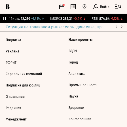
Войти
CNY Бирж.
12,239
+1,31%
↑
IMOEX
2 281,31
-0,2%
↓
RTSI
874,64
-1,12%
↓
Ситуация на топливном рынке: меры, динамика, прогнозы
Выб
Наши проекты
Подписка
ВЕДЫ
Реклама
Город
РФРИТ
Аналитика
Справочник компаний
Промышленность
Подписка для юр.лиц
Наука
О компании
Здоровье
Редакция
Конференции
Менеджмент