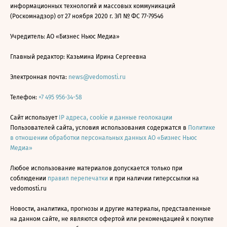
информационных технологий и массовых коммуникаций
(Роскомнадзор) от 27 ноября 2020 г. ЭЛ № ФС 77-79546
Учредитель: АО «Бизнес Ньюс Медиа»
Главный редактор: Казьмина Ирина Сергеевна
Электронная почта:
news@vedomosti.ru
Телефон:
+7 495 956-34-58
Сайт использует
IP адреса, cookie и данные геолокации
Пользователей сайта, условия использования содержатся в
Политике
в отношении обработки персональных данных АО «Бизнес Ньюс
Медиа»
Любое использование материалов допускается только при
соблюдении
правил перепечатки
и при наличии гиперссылки на
vedomosti.ru
Новости, аналитика, прогнозы и другие материалы, представленные
на данном сайте, не являются офертой или рекомендацией к покупке