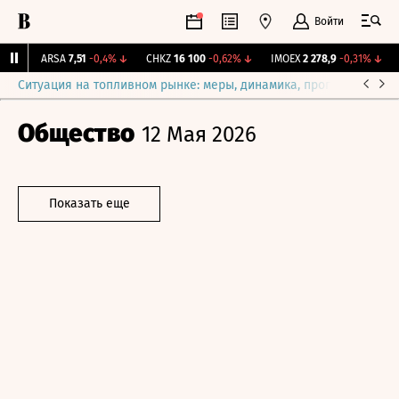
Войти
%
↑
ARSA
7,51
-0,4%
↓
CHKZ
16 100
-0,62%
↓
IMOEX
2 278,9
-0,31%
↓
R
Ситуация на топливном рынке: меры, динамика, прогнозы
Выб
Общество
12 Мая 2026
Показать еще