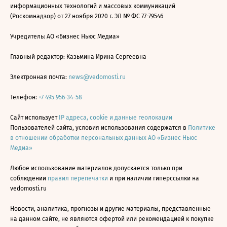
информационных технологий и массовых коммуникаций
(Роскомнадзор) от 27 ноября 2020 г. ЭЛ № ФС 77-79546
Учредитель: АО «Бизнес Ньюс Медиа»
Главный редактор: Казьмина Ирина Сергеевна
Электронная почта:
news@vedomosti.ru
Телефон:
+7 495 956-34-58
Сайт использует
IP адреса, cookie и данные геолокации
Пользователей сайта, условия использования содержатся в
Политике
в отношении обработки персональных данных АО «Бизнес Ньюс
Медиа»
Любое использование материалов допускается только при
соблюдении
правил перепечатки
и при наличии гиперссылки на
vedomosti.ru
Новости, аналитика, прогнозы и другие материалы, представленные
на данном сайте, не являются офертой или рекомендацией к покупке