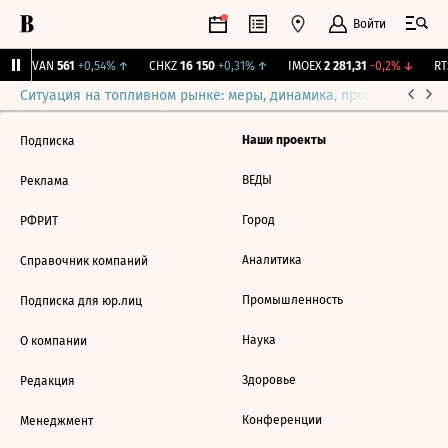
Войти
↑
AVAN
561
+0,54%
↑
CHKZ
16 150
+0,31%
↑
IMOEX
2 281,31
-0,2%
↓
RTS
Ситуация на топливном рынке: меры, динамика, прогнозы
Выб
Наши проекты
Подписка
ВЕДЫ
Реклама
Город
РФРИТ
Аналитика
Справочник компаний
Промышленность
Подписка для юр.лиц
Наука
О компании
Здоровье
Редакция
Конференции
Менеджмент