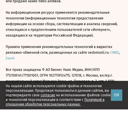
или продаже каких-либо активов.
На информационном ресурсе применяются рекомендательные
технологии (информационные технологии предоставления
информации на основе сбора, систематизации и анализа сведений,
относящихся к предпочтениям пользователей сети «Интернет»,
находящихся на территории Российской Федерации).
Правила применения рекомендательных технологий в виджетах
рекламно-обменной сети, размещенных на сайте vedomosti.ru:
СМИ2
,
24smi
Все права защищены © АО Бизнес Ньюс Медиа, ИНН/КПП
7712108141/771501001, ОГРН 1027739124775, 127018, г. Москва, вн.тер.г.
муниципальный округ Марьина Роща, ул. Полковая, д. 3, стр. 1 1999—
На нашем сайте используются cookie-файлы и технологии
2026
персонализации. Продолжая пользоваться данным сайтом, вы
ОК
подтверждаете свое
согласие
на использование файлов cookie
и технологий персонализации в соответствии с
Политикой в
отношении обработки персональных данных.