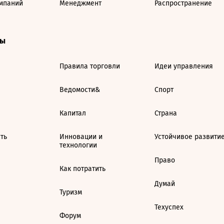
мпаний
Менеджмент
Распространение
ты
Правила торговли
Идеи управления
Ведомости&
Спорт
Капитал
Страна
ть
Инновации и
Устойчивое развити
технологии
Право
Как потратить
Думай
Туризм
Техуспех
Форум