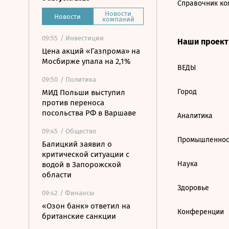
Справочник ко
Новости
Новости
компаний
09:55
/ Инвестиции
Наши проек
Цена акций «Газпрома» на
Мосбирже упала на 2,1%
ВЕДЫ
09:50
/ Политика
Город
МИД Польши выступил
против переноса
посольства РФ в Варшаве
Аналитика
09:45
/ Общество
Промышленнос
Балицкий заявил о
критической ситуации с
Наука
водой в Запорожской
области
Здоровье
09:42
/ Финансы
«Озон банк» ответил на
Конференции
британские санкции