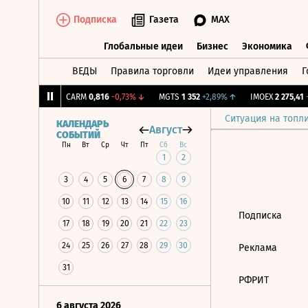
Подписка
Газета
MAX
Глобальные идеи
Бизнес
Экономика
ВЕДЫ
Правила торговли
Идеи управления
Г
Глобальные идеи
Бизнес
Экономик
049
+0,49%
↑
CARM
0,816
-0,73%
↓
MGTS
1 352
+2,89%
↑
IMOEX
2 275,41
-
Ситуация на топл
КАЛЕНДАРЬ
Август
СОБЫТИЙ
Пн
Вт
Ср
Чт
Пт
Сб
Вс
1
2
3
4
5
6
7
8
9
10
11
12
13
14
15
16
Подписка
17
18
19
20
21
22
23
24
25
26
27
28
29
30
Реклама
31
РФРИТ
6 августа 2026