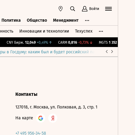
Войти
Политика
Общество
Менеджмент
нность
Инновации и технологии
Техуспех
ть
Политика
Общество
Менеджмент
CNY Бирж.
12,049
+0,49%
↑
CARM
0,816
-0,73%
↓
MGTS
1 352
+2,89%
↑
ры в Госдуму: каким был и будет российский парламент
Война н
Контакты
127018, г. Москва, ул. Полковая, д. 3, стр. 1
На карте
+7 495 956-34-58