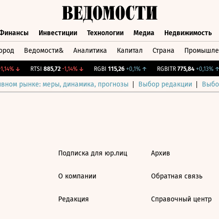
Финансы
Инвестиции
Технологии
Медиа
Недвижимость
ород
Ведомости&
Аналитика
Капитал
Страна
Промышле
а
Финансы
Инвестиции
Технологии
Медиа
Недвижимос
1,14%
↓
RTSI
885,72
-1,14%
↓
RGBI
115,26
+0,1%
↑
RGBITR
775,84
+0,13%
↑
ивном рынке: меры, динамика, прогнозы
Выбор редакции
Выбо
Подписка для юр.лиц
Архив
О компании
Обратная связь
Редакция
Справочный центр