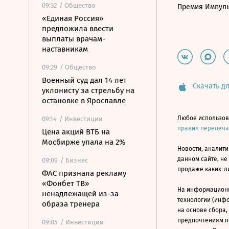
09:32
/ Общество
Премия Импул
«Единая Россия»
предложила ввести
выплаты врачам-
наставникам
09:29
/ Общество
Военный суд дал 14 лет
Скачать дл
уклонисту за стрельбу на
остановке в Ярославле
Любое использов
09:14
/ Инвестиции
правил перепеч
Цена акций ВТБ на
Мосбирже упала на 2%
Новости, аналити
данном сайте, не
09:09
/ Бизнес
продаже каких-л
ФАС признала рекламу
«Фонбет ТВ»
На информацион
ненадлежащей из-за
технологии (инф
образа тренера
на основе сбора,
предпочтениям п
09:05
/ Инвестиции