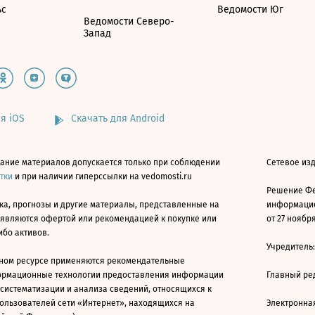
ьс
Ведомости Юг
Ведомости Северо-
Запад
я iOS
Скачать для Android
ание материалов допускается только при соблюдении
Сетевое изд
атки
и при наличии гиперссылки на vedomosti.ru
Решение Фе
ка, прогнозы и другие материалы, представленные на
информацио
 являются офертой или рекомендацией к покупке или
от 27 ноября
ибо активов.
Учредитель
ном ресурсе применяются рекомендательные
ормационные технологии предоставления информации
Главный ре
 систематизации и анализа сведений, относящихся к
ользователей сети «Интернет», находящихся на
Электронна