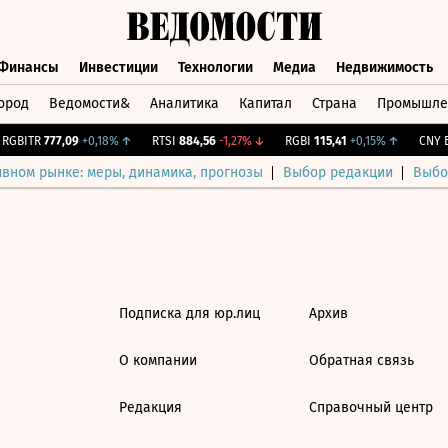
Финансы
Инвестиции
Технологии
Медиа
Недвижимость
ород
Ведомости&
Аналитика
Капитал
Страна
Промышле
а
Финансы
Инвестиции
Технологии
Медиа
Недвижимос
GBITR
777,09
+0,18%
↑
RTSI
884,56
-1,27%
↓
RGBI
115,41
+0,15%
↑
CNY Б
ивном рынке: меры, динамика, прогнозы
Выбор редакции
Выбо
Подписка для юр.лиц
Архив
О компании
Обратная связь
Редакция
Справочный центр