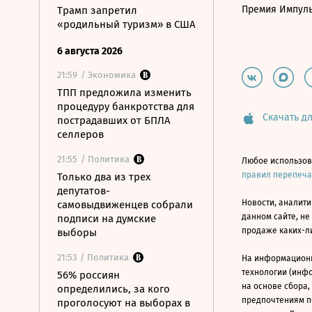
Премия Импул
Трамп запретил
«родильный туризм» в США
6 августа 2026
21:59
/ Экономика
ТПП предложила изменить
процедуру банкротства для
Скачать дл
пострадавших от БПЛА
селлеров
21:55
/ Политика
Любое использов
правил перепеч
Только два из трех
депутатов-
Новости, аналити
самовыдвиженцев собрали
данном сайте, не
подписи на думские
продаже каких-л
выборы
21:53
/ Политика
На информацион
технологии (инф
56% россиян
на основе сбора,
определились, за кого
предпочтениям п
проголосуют на выборах в