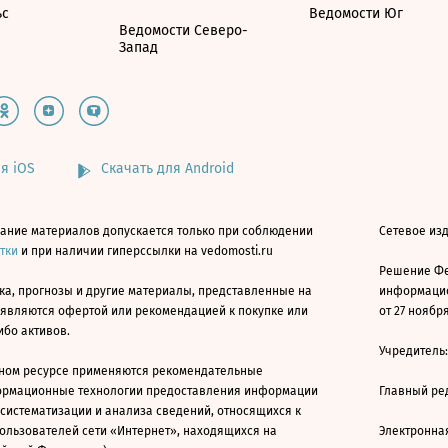
ьс
Ведомости Юг
Ведомости Северо-
Запад
я iOS
Скачать для Android
ание материалов допускается только при соблюдении
Сетевое изд
атки
и при наличии гиперссылки на vedomosti.ru
Решение Фе
ка, прогнозы и другие материалы, представленные на
информацио
 являются офертой или рекомендацией к покупке или
от 27 ноября
ибо активов.
Учредитель
ном ресурсе применяются рекомендательные
ормационные технологии предоставления информации
Главный ре
 систематизации и анализа сведений, относящихся к
ользователей сети «Интернет», находящихся на
Электронна