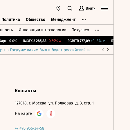
Войти
Политика
Общество
Менеджмент
нность
Инновации и технологии
Техуспех
ть
Политика
Общество
Менеджмент
ирж.
0
0%
IMOEX
2 285,88
-0,69%
↓
RGBITR
777,09
+0,18%
↑
RTSI
884,56
-
ры в Госдуму: каким был и будет российский парламент
Война н
Контакты
127018, г. Москва, ул. Полковая, д. 3, стр. 1
На карте
+7 495 956-34-58