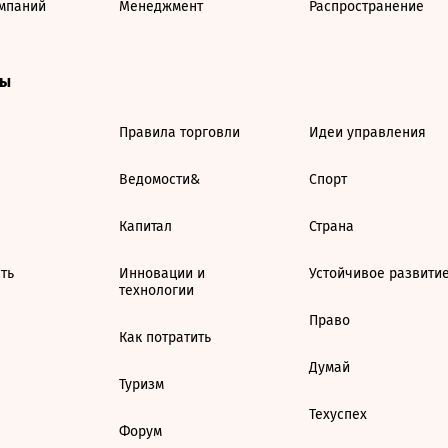
мпаний
Менеджмент
Распространение
ты
Правила торговли
Идеи управления
Ведомости&
Спорт
Капитал
Страна
ть
Инновации и
Устойчивое развити
технологии
Право
Как потратить
Думай
Туризм
Техуспех
Форум