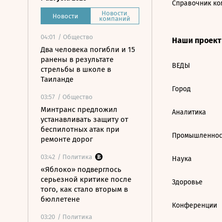
Справочник ко
Новости
Новости
компаний
04:01
/ Общество
Наши проек
Два человека погибли и 15
ранены в результате
ВЕДЫ
стрельбы в школе в
Таиланде
Город
03:57
/ Общество
Минтранс предложил
Аналитика
устанавливать защиту от
беспилотных атак при
Промышленнос
ремонте дорог
03:42
/ Политика
Наука
«Яблоко» подверглось
серьезной критике после
Здоровье
того, как стало вторым в
бюллетене
Конференции
03:20
/ Политика