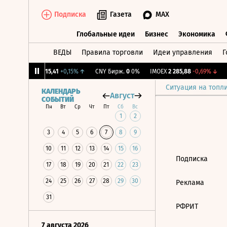
Подписка
Газета
MAX
Глобальные идеи
Бизнес
Экономика
ВЕДЫ
Правила торговли
Идеи управления
Г
Глобальные идеи
Бизнес
Экономик
27%
↓
RGBI
115,41
+0,15%
↑
CNY Бирж.
0
0%
IMOEX
2 285,88
-0,69%
↓
R
Ситуация на топл
КАЛЕНДАРЬ
Август
СОБЫТИЙ
Пн
Вт
Ср
Чт
Пт
Сб
Вс
1
2
3
4
5
6
7
8
9
10
11
12
13
14
15
16
Подписка
17
18
19
20
21
22
23
24
25
26
27
28
29
30
Реклама
31
РФРИТ
7 августа 2026