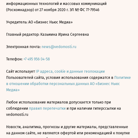
информационных технологий и массовых коммуникаций
(Роскомнадзор) от 27 ноября 2020 г. ЭЛ № ФС 77-79546
Учредитель: АО «Бизнес Ньюс Медиа»
Главный редактор: Казьмина Ирина Сергеевна
Электронная почта:
news@vedomosti.ru
Телефон:
+7 495 956-34-58
Сайт использует
IP адреса, cookie и данные геолокации
Пользователей сайта, условия использования содержатся в
Политике
в отношении обработки персональных данных АО «Бизнес Ньюс
Медиа»
Любое использование материалов допускается только при
соблюдении
правил перепечатки
и при наличии гиперссылки на
vedomosti.ru
Новости, аналитика, прогнозы и другие материалы, представленные
на данном сайте, не являются офертой или рекомендацией к покупке