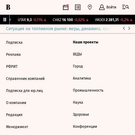
Войти
,34%
↑
UTAR
9,3
-0,11%
↓
CHKZ
16 100
-0,62%
↓
IMOEX
2 281,31
-0,2%
↓
Ситуация на топливном рынке: меры, динамика, прогнозы
Выб
Наши проекты
Подписка
ВЕДЫ
Реклама
Город
РФРИТ
Аналитика
Справочник компаний
Промышленность
Подписка для юр.лиц
Наука
О компании
Здоровье
Редакция
Конференции
Менеджмент