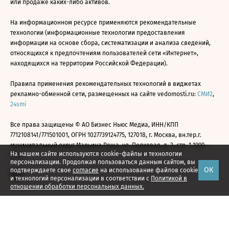
или продаже каких-либо активов.
На информационном ресурсе применяются рекомендательные
технологии (информационные технологии предоставления
информации на основе сбора, систематизации и анализа сведений,
относящихся к предпочтениям пользователей сети «Интернет»,
находящихся на территории Российской Федерации).
Правила применения рекомендательных технологий в виджетах
рекламно-обменной сети, размещенных на сайте vedomosti.ru:
СМИ2
,
24smi
Все права защищены © АО Бизнес Ньюс Медиа, ИНН/КПП
7712108141/771501001, ОГРН 1027739124775, 127018, г. Москва, вн.тер.г.
муниципальный округ Марьина Роща, ул. Полковая, д. 3, стр. 1 1999—
На нашем сайте используются cookie-файлы и технологии
2026
персонализации. Продолжая пользоваться данным сайтом, вы
ОК
подтверждаете свое
согласие
на использование файлов cookie
и технологий персонализации в соответствии с
Политикой в
отношении обработки персональных данных.