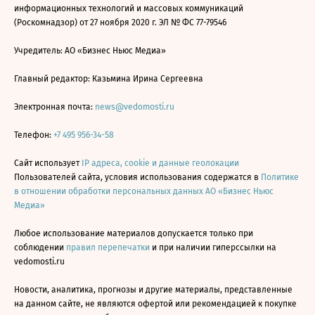
информационных технологий и массовых коммуникаций
(Роскомнадзор) от 27 ноября 2020 г. ЭЛ № ФС 77-79546
Учредитель: АО «Бизнес Ньюс Медиа»
Главный редактор: Казьмина Ирина Сергеевна
Электронная почта:
news@vedomosti.ru
Телефон:
+7 495 956-34-58
Сайт использует
IP адреса, cookie и данные геолокации
Пользователей сайта, условия использования содержатся в
Политике
в отношении обработки персональных данных АО «Бизнес Ньюс
Медиа»
Любое использование материалов допускается только при
соблюдении
правил перепечатки
и при наличии гиперссылки на
vedomosti.ru
Новости, аналитика, прогнозы и другие материалы, представленные
на данном сайте, не являются офертой или рекомендацией к покупке