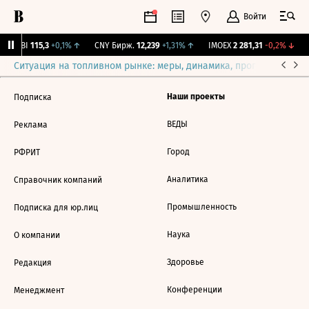
Войти
RGBI
115,3
+0,1%
↑
CNY Бирж.
12,239
+1,31%
↑
IMOEX
2 281,31
-0,2%
↓
Ситуация на топливном рынке: меры, динамика, прогнозы
Выб
Наши проекты
Подписка
ВЕДЫ
Реклама
Город
РФРИТ
Аналитика
Справочник компаний
Промышленность
Подписка для юр.лиц
Наука
О компании
Здоровье
Редакция
Конференции
Менеджмент