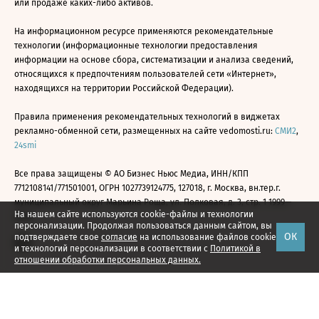
или продаже каких-либо активов.
На информационном ресурсе применяются рекомендательные
технологии (информационные технологии предоставления
информации на основе сбора, систематизации и анализа сведений,
относящихся к предпочтениям пользователей сети «Интернет»,
находящихся на территории Российской Федерации).
Правила применения рекомендательных технологий в виджетах
рекламно-обменной сети, размещенных на сайте vedomosti.ru:
СМИ2
,
24smi
Все права защищены © АО Бизнес Ньюс Медиа, ИНН/КПП
7712108141/771501001, ОГРН 1027739124775, 127018, г. Москва, вн.тер.г.
муниципальный округ Марьина Роща, ул. Полковая, д. 3, стр. 1 1999—
На нашем сайте используются cookie-файлы и технологии
2026
персонализации. Продолжая пользоваться данным сайтом, вы
ОК
подтверждаете свое
согласие
на использование файлов cookie
и технологий персонализации в соответствии с
Политикой в
отношении обработки персональных данных.