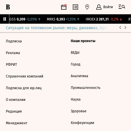
Войти
RGSS
0,209
+2,05%
↑
MRKS
0,393
+1,55%
↑
IMOEX
2 281,31
-0,2%
↓
RT
Ситуация на топливном рынке: меры, динамика, прогнозы
Выб
Наши проекты
Подписка
ВЕДЫ
Реклама
Город
РФРИТ
Аналитика
Справочник компаний
Промышленность
Подписка для юр.лиц
Наука
О компании
Здоровье
Редакция
Конференции
Менеджмент