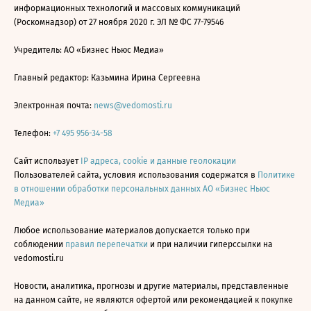
информационных технологий и массовых коммуникаций
(Роскомнадзор) от 27 ноября 2020 г. ЭЛ № ФС 77-79546
Учредитель: АО «Бизнес Ньюс Медиа»
Главный редактор: Казьмина Ирина Сергеевна
Электронная почта:
news@vedomosti.ru
Телефон:
+7 495 956-34-58
Сайт использует
IP адреса, cookie и данные геолокации
Пользователей сайта, условия использования содержатся в
Политике
в отношении обработки персональных данных АО «Бизнес Ньюс
Медиа»
Любое использование материалов допускается только при
соблюдении
правил перепечатки
и при наличии гиперссылки на
vedomosti.ru
Новости, аналитика, прогнозы и другие материалы, представленные
на данном сайте, не являются офертой или рекомендацией к покупке