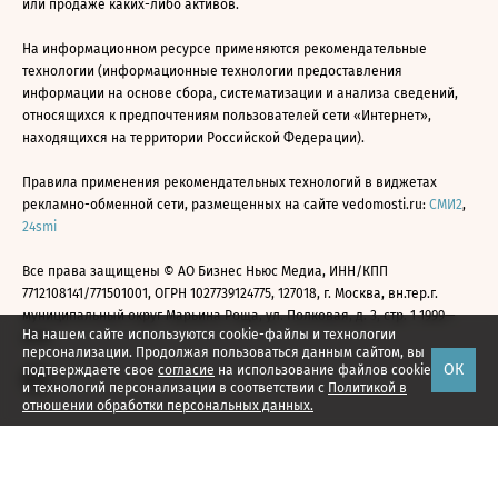
или продаже каких-либо активов.
На информационном ресурсе применяются рекомендательные
технологии (информационные технологии предоставления
информации на основе сбора, систематизации и анализа сведений,
относящихся к предпочтениям пользователей сети «Интернет»,
находящихся на территории Российской Федерации).
Правила применения рекомендательных технологий в виджетах
рекламно-обменной сети, размещенных на сайте vedomosti.ru:
СМИ2
,
24smi
Все права защищены © АО Бизнес Ньюс Медиа, ИНН/КПП
7712108141/771501001, ОГРН 1027739124775, 127018, г. Москва, вн.тер.г.
муниципальный округ Марьина Роща, ул. Полковая, д. 3, стр. 1 1999—
На нашем сайте используются cookie-файлы и технологии
2026
персонализации. Продолжая пользоваться данным сайтом, вы
ОК
подтверждаете свое
согласие
на использование файлов cookie
и технологий персонализации в соответствии с
Политикой в
отношении обработки персональных данных.