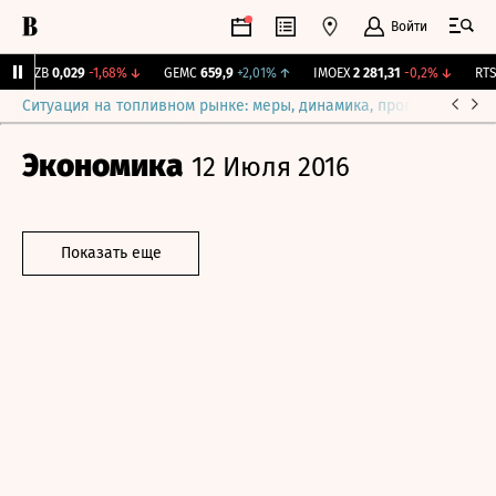
Войти
KUZB
0,029
-1,68%
↓
GEMC
659,9
+2,01%
↑
IMOEX
2 281,31
-0,2%
↓
RTSI
Ситуация на топливном рынке: меры, динамика, прогнозы
Выб
Экономика
12 Июля 2016
Показать еще